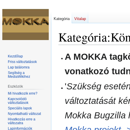
Kategória
Vitalap
Kategória
:
Kön
Ugrás
Ugrás
A MOKKA tagkön
Kezdőlap
a
a
Friss változtatások
navigációhoz
kereséshez
Lap találomra
vonatkozó tudn
Segítség a
MediaWikihez
'
Szükség esetén 
Eszközök
Mi hivatkozik erre?
változtatását ké
Kapcsolódó
változtatások
Speciális lapok
Mokka Bugzilla h
Nyomtatható változat
Hivatkozás erre a
változatra
Mokka projekt -
Lapinformációk