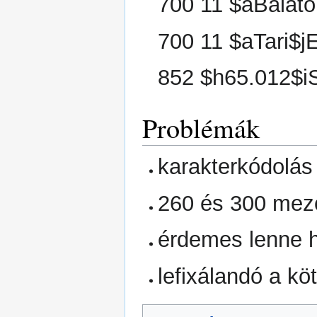
700 11 $aBalato
700 11 $aTari$j
852 $h65.012$i
Problémák
karakterkódolá
260 és 300 mez
érdemes lenne he
lefixálandó a kö