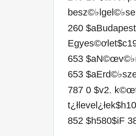
besz©♭lgel©♭se
260 $aBudapest
Egyes©ơlet$c1
653 $aN©œv©♭
653 $aErd©♭sze
787 0 $v2. k©œt
t¿łlevel¿łek$h10
852 $h580$iF 3