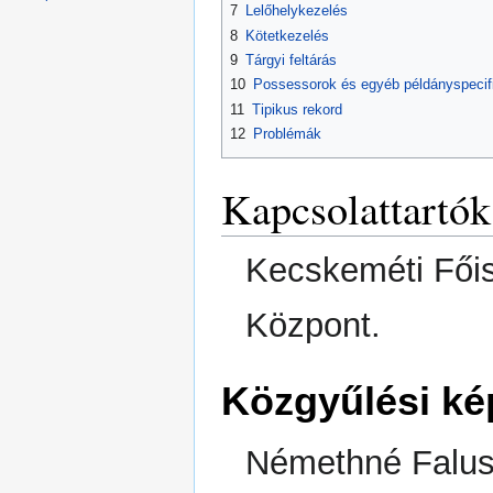
7
Lelőhelykezelés
8
Kötetkezelés
9
Tárgyi feltárás
10
Possessorok és egyéb példányspecif
11
Tipikus rekord
12
Problémák
Kapcsolattartók
Kecskeméti Főis
Központ.
Közgyűlési ké
Némethné Falus