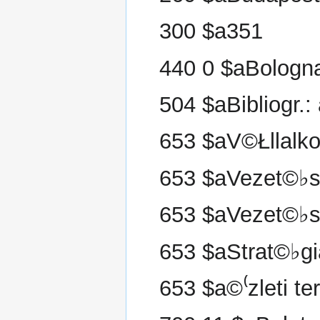
300 $a351
440 0 $aBologn
504 $aBibliogr.
653 $aV©Łllalk
653 $aVezet©♭
653 $aVezet©♭s
653 $aStrat©♭gi
653 $a©⁽zleti te