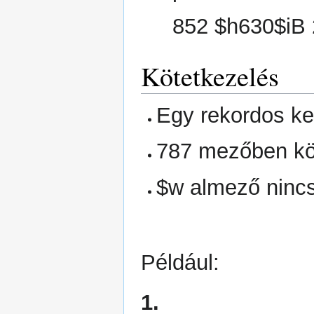
852 $h630$iB 
Kötetkezelés
Egy rekordos ke
787 mezőben kö
$w almező ninc
Például:
1.