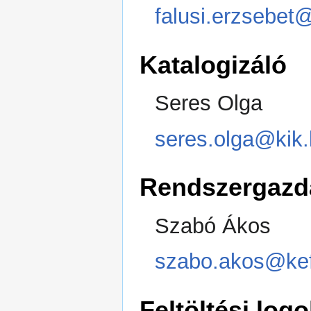
falusi.erzsebet
Katalogizáló
Seres Olga
seres.olga@kik.
Rendszergazd
Szabó Ákos
szabo.akos@ke
Feltöltési logo