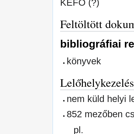
KEFO (?)
Feltöltött dok
bibliográfiai 
könyvek
Lelőhelykezelés
nem küld helyi l
852 mezőben csa
pl.