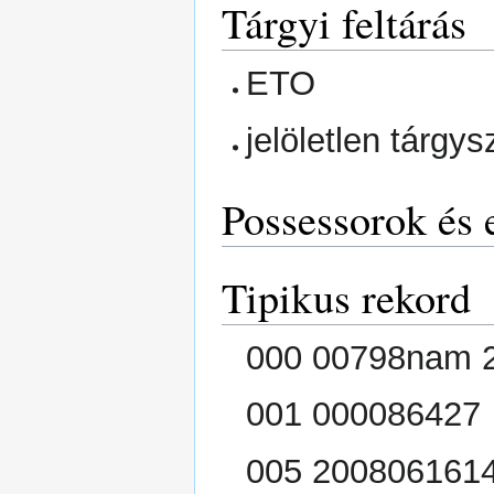
Tárgyi feltárás
ETO
jelöletlen tárg
Possessorok és 
Tipikus rekord
000 00798nam 2
001 000086427
005 200806161