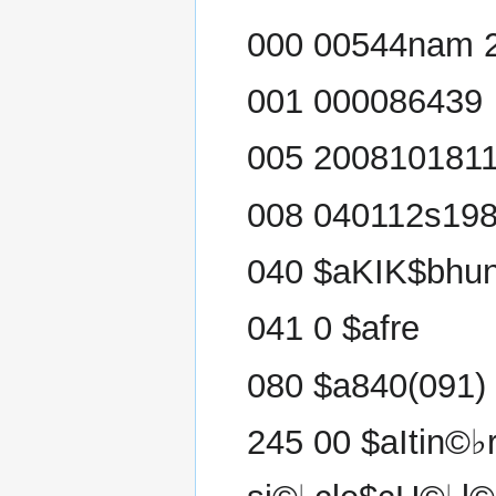
000 00544nam 2
001 000086439
005 2008101811
008 040112s19
040 $aKIK$bhu
041 0 $afre
080 $a840(091)
245 00 $aItin©♭r