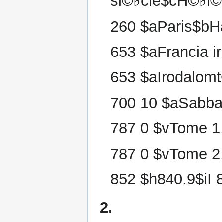
si©♭cle$cH©♭l
260 $aParis$bH
653 $aFrancia i
653 $aIrodalom
700 10 $aSabba
787 0 $vTome 1
787 0 $vTome 2
852 $h840.9$iI 
2.