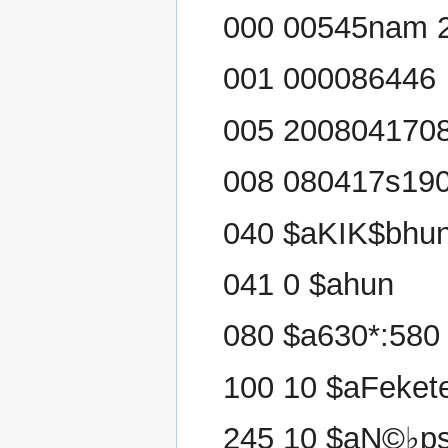
000 00545nam 2
001 000086446
005 200804170
008 080417s19
040 $aKIK$bhu
041 0 $ahun
080 $a630*:580
100 10 $aFeket
245 10 $aN©♭ps