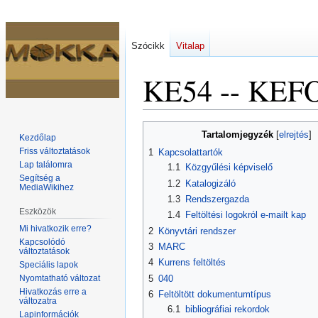
Szócikk
Vitalap
KE54 -- KEF
Ugrás
Ugrás
Tartalomjegyzék
Kezdőlap
a
a
Friss változtatások
1
Kapcsolattartók
navigációhoz
kereséshez
Lap találomra
1.1
Közgyűlési képviselő
Segítség a
1.2
Katalogizáló
MediaWikihez
1.3
Rendszergazda
Eszközök
1.4
Feltöltési logokról e-mailt kap
Mi hivatkozik erre?
2
Könyvtári rendszer
Kapcsolódó
3
MARC
változtatások
4
Kurrens feltöltés
Speciális lapok
Nyomtatható változat
5
040
Hivatkozás erre a
6
Feltöltött dokumentumtípus
változatra
6.1
bibliográfiai rekordok
Lapinformációk