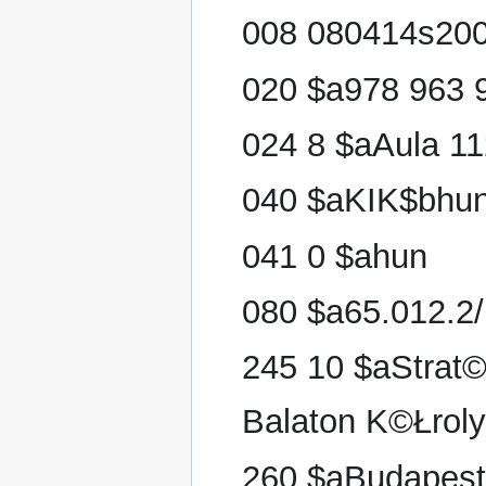
008 080414s20
020 $a978 963 
024 8 $aAula 1
040 $aKIK$bhu
041 0 $ahun
080 $a65.012.2/
245 10 $aStrat©
Balaton K©Łroly,
260 $aBudapes