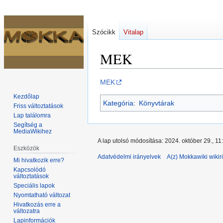
Szócikk
Vitalap
MEK
Ugrás
Ugrás
MEK
a
a
Kezdőlap
Kategória
:
Könyvtárak
navigációhoz
kereséshez
Friss változtatások
Lap találomra
Segítség a
MediaWikihez
A lap utolsó módosítása: 2024. október 29., 11
Eszközök
Adatvédelmi irányelvek
A(z) Mokkawiki wikir
Mi hivatkozik erre?
Kapcsolódó
változtatások
Speciális lapok
Nyomtatható változat
Hivatkozás erre a
változatra
Lapinformációk