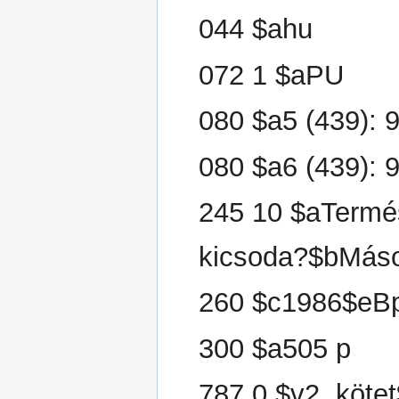
044 $ahu
072 1 $aPU
080 $a5 (439): 
080 $a6 (439): 
245 10 $aTermé
kicsoda?$bMáso
260 $c1986$eB
300 $a505 p
787 0 $v2. köt