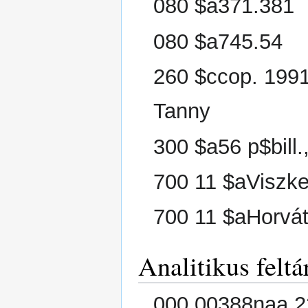
080 $a371.381
080 $a745.54
260 $ccop. 1991
Tanny
300 $a56 p$bill.
700 11 $aViszk
700 11 $aHorvát
Analitikus feltá
000 00388naa 2