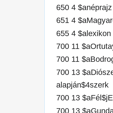
650 4 $anéprajz
651 4 $aMagyar
655 4 $alexikon
700 11 $aOrtut
700 11 $aBodro
700 13 $aDiósz
alapján$4szerk
700 13 $aFél$j
700 13 $aGunda