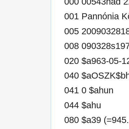
000 00543nad 2
001 Pannónia K
005 200903281
008 090328s197
020 $a963-05-12
040 $aOSZK$bh
041 0 $ahun
044 $ahu
080 $a39 (=945.