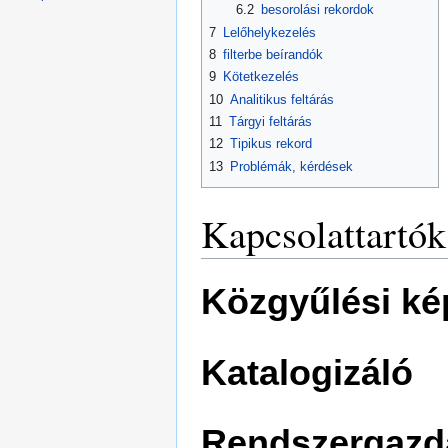
6.2
besorolási rekordok
7
Lelőhelykezelés
8
filterbe beírandók
9
Kötetkezelés
10
Analitikus feltárás
11
Tárgyi feltárás
12
Tipikus rekord
13
Problémák, kérdések
Kapcsolattartók
Közgyűlési ké
Katalogizáló
Rendszergazd