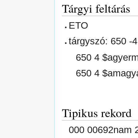
Tárgyi feltárás
ETO
tárgyszó: 650 -4
650 4 $agyerm
650 4 $amagya
Tipikus rekord
000 00692nam 2