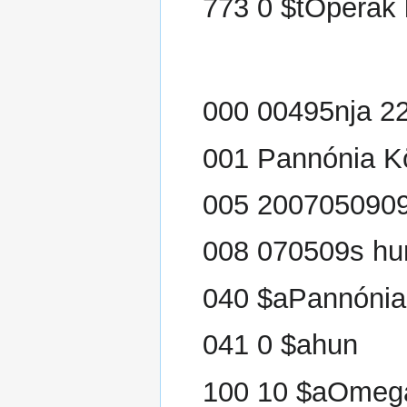
773 0 $tOperák
000 00495nja 2
001 Pannónia K
005 200705090
008 070509s hu
040 $aPannónia
041 0 $ahun
100 10 $aOmeg