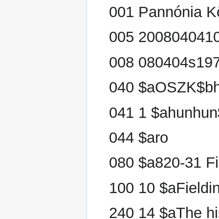
001 Pannónia K
005 200804041
008 080404s197
040 $aOSZK$bh
041 1 $ahunhu
044 $aro
080 $a820-31 Fi
100 10 $aField
240 14 $aThe hist