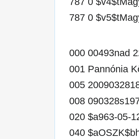
787 0 $v4$tMagy
787 0 $v5$tMagy
000 00493nad 2
001 Pannónia K
005 200903281
008 090328s197
020 $a963-05-12
040 $aOSZK$bh