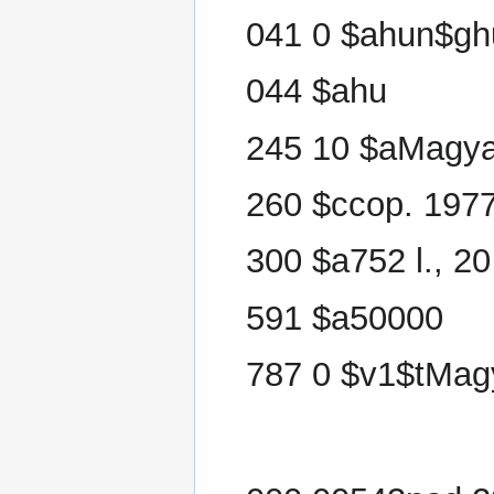
041 0 $ahun$gh
044 $ahu
245 10 $aMagyar
260 $ccop. 197
300 $a752 l., 20 
591 $a50000
787 0 $v1$tMagy