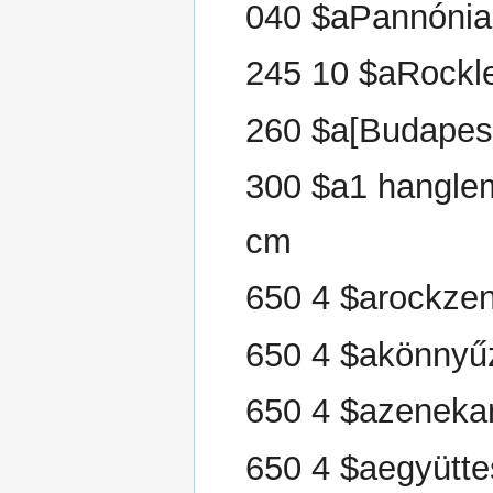
040 $aPannónia
245 10 $aRockle
260 $a[Budape
300 $a1 hanglem
cm
650 4 $arockze
650 4 $akönnyű
650 4 $azeneka
650 4 $aegyütte