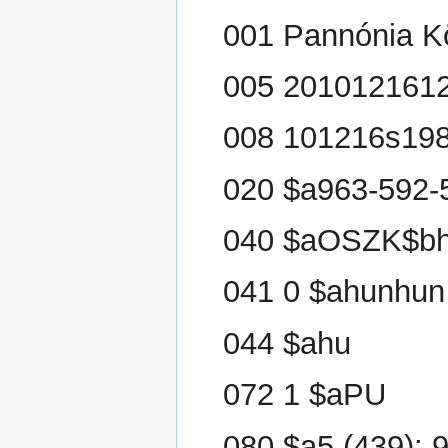
001 Pannónia K
005 201012161
008 101216s198
020 $a963-592-5
040 $aOSZK$bh
041 0 $ahunhun
044 $ahu
072 1 $aPU
080 $a5 (439): 