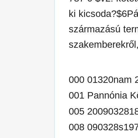
ki kicsoda?$6P
származású ter
szakemberekről,
000 01320nam 2
001 Pannónia K
005 200903281
008 090328s197