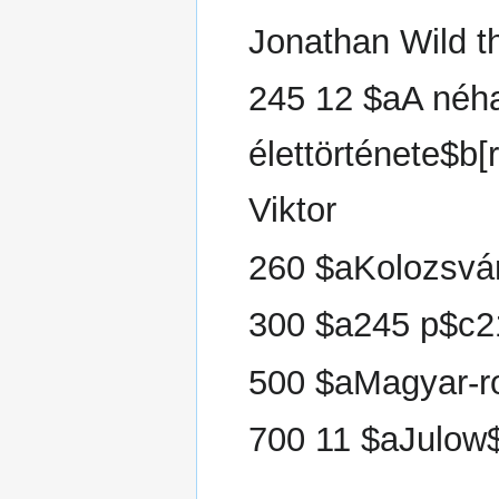
Jonathan Wild t
245 12 $aA néha
élettörténete$b
Viktor
260 $aKolozsvá
300 $a245 p$c
500 $aMagyar-r
700 11 $aJulow