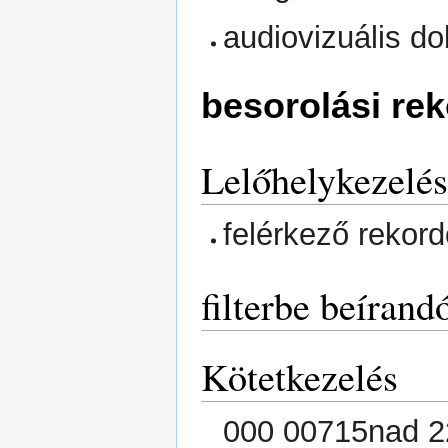
audiovizuális 
besorolási re
Lelőhelykezelés
felérkező rekord
filterbe beírand
Kötetkezelés
000 00715nad 2