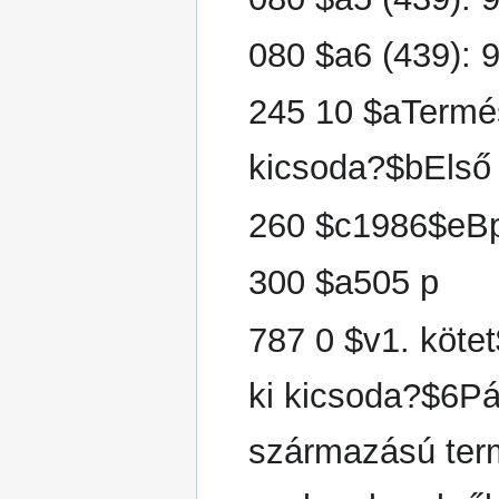
080 $a6 (439): 
245 10 $aTermé
kicsoda?$bElső 
260 $c1986$eB
300 $a505 p
787 0 $v1. köt
ki kicsoda?$6P
származású ter