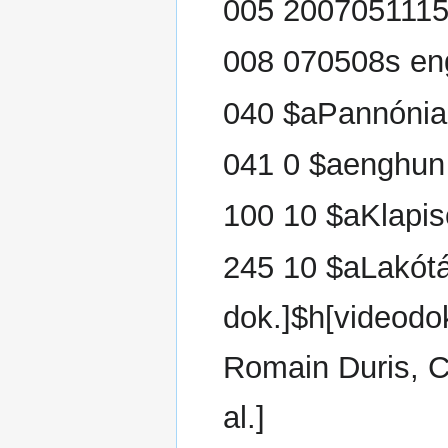
005 2007051115
008 070508s en
040 $aPannónia
041 0 $aenghun
100 10 $aKlapi
245 10 $aLakótá
dok.]$h[videodo
Romain Duris, C
al.]