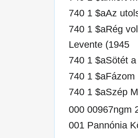
740 1 $aAz utol
740 1 $aRég volt
Levente (1945
740 1 $aSötét a
740 1 $aFázom 
740 1 $aSzép Ma
000 00967ngm 2
001 Pannónia K