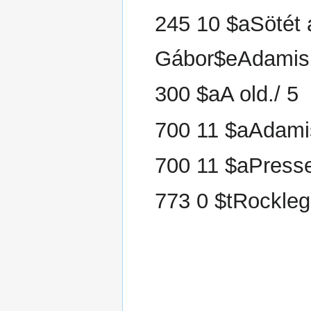
245 10 $aSötét 
Gábor$eAdamis
300 $aA old./ 5
700 11 $aAdami
700 11 $aPress
773 0 $tRockleg