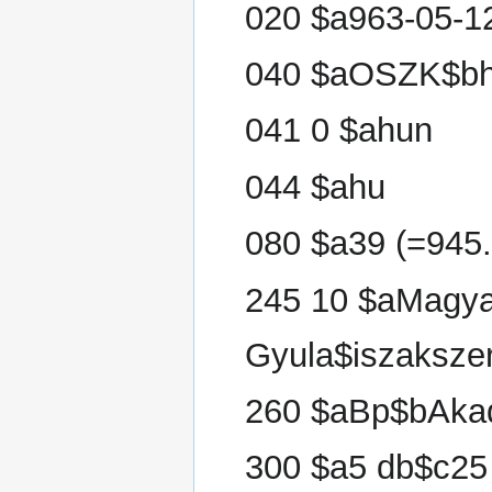
020 $a963-05-1
040 $aOSZK$bh
041 0 $ahun
044 $ahu
080 $a39 (=945.
245 10 $aMagyar
Gyula$iszakszerk
260 $aBp$bAka
300 $a5 db$c25