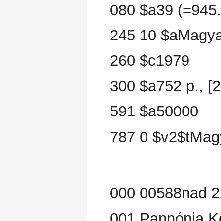
080 $a39 (=945
245 10 $aMagyar
260 $c1979
300 $a752 p., [20
591 $a50000
787 0 $v2$tMagy
000 00588nad 2
001 Pannónia K