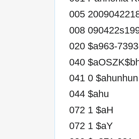
005 200904221
008 090422s199
020 $a963-7393-
040 $aOSZK$bh
041 0 $ahunhun
044 $ahu
072 1 $aH
072 1 $aY