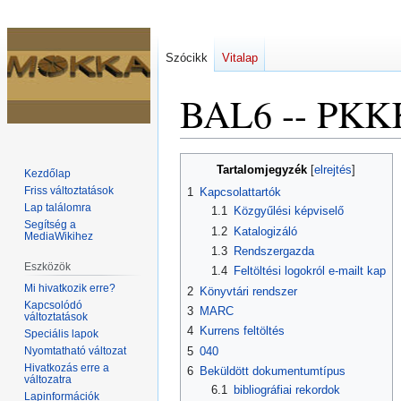
Szócikk
Vitalap
BAL6 -- PKK
Ugrás
Ugrás
Tartalomjegyzék
Kezdőlap
a
a
Friss változtatások
1
Kapcsolattartók
navigációhoz
kereséshez
Lap találomra
1.1
Közgyűlési képviselő
Segítség a
1.2
Katalogizáló
MediaWikihez
1.3
Rendszergazda
Eszközök
1.4
Feltöltési logokról e-mailt kap
Mi hivatkozik erre?
2
Könyvtári rendszer
Kapcsolódó
3
MARC
változtatások
4
Kurrens feltöltés
Speciális lapok
Nyomtatható változat
5
040
Hivatkozás erre a
6
Beküldött dokumentumtípus
változatra
6.1
bibliográfiai rekordok
Lapinformációk