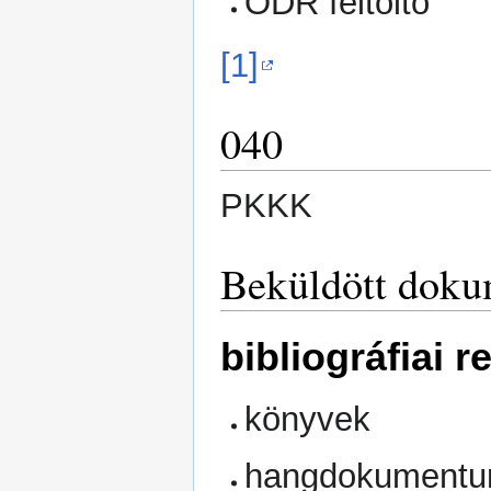
ODR feltöltő
[1]
040
PKKK
Beküldött doku
bibliográfiai 
könyvek
hangdokument