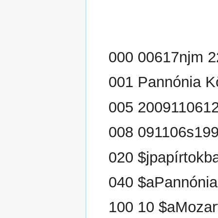
000 00617njm 2
001 Pannónia K
005 200911061
008 091106s199
020 $jpapírtokb
040 $aPannónia
100 10 $aMozar