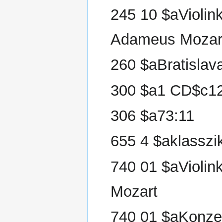
245 10 $aViolin
Adameus Mozar
260 $aBratisla
300 $a1 CD$c1
306 $a73:11
655 4 $aklasszi
740 01 $aVioli
Mozart
740 01 $aKonze