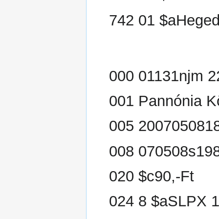
742 01 $aHeged
000 01131njm 2
001 Pannónia K
005 200705081
008 070508s198
020 $c90,-Ft
024 8 $aSLPX 1