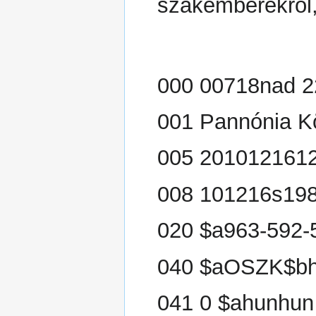
szakemberekről,
000 00718nad 2
001 Pannónia K
005 201012161
008 101216s198
020 $a963-592-5
040 $aOSZK$bh
041 0 $ahunhun