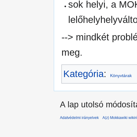
sok helyi, a M
lelőhelyhelyvált
--> mindkét probl
meg.
Kategória
:
Könyvtárak
A lap utolsó módosít
Adatvédelmi irányelvek
A(z) Mokkawiki wikir