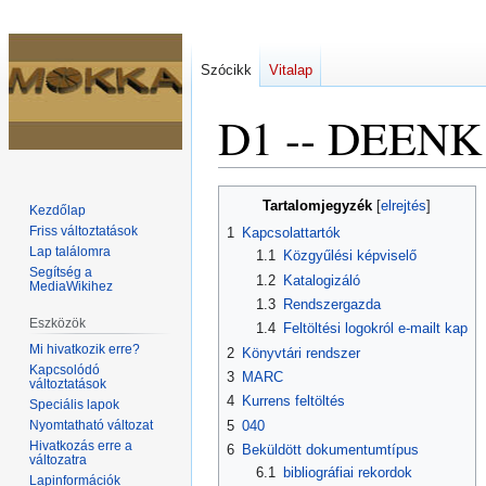
Szócikk
Vitalap
D1 -- DEENK
Ugrás
Ugrás
Tartalomjegyzék
Kezdőlap
a
a
Friss változtatások
1
Kapcsolattartók
navigációhoz
kereséshez
Lap találomra
1.1
Közgyűlési képviselő
Segítség a
1.2
Katalogizáló
MediaWikihez
1.3
Rendszergazda
Eszközök
1.4
Feltöltési logokról e-mailt kap
Mi hivatkozik erre?
2
Könyvtári rendszer
Kapcsolódó
3
MARC
változtatások
4
Kurrens feltöltés
Speciális lapok
Nyomtatható változat
5
040
Hivatkozás erre a
6
Beküldött dokumentumtípus
változatra
6.1
bibliográfiai rekordok
Lapinformációk