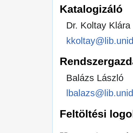
Katalogizáló
Dr. Koltay Klára
kkoltay@lib.uni
Rendszergazd
Balázs László
lbalazs@lib.uni
Feltöltési logo