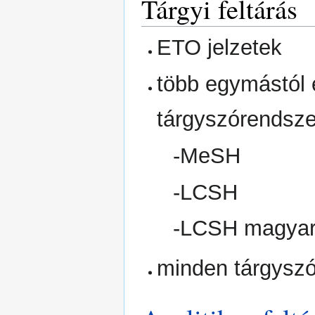
Tárgyi feltárás
ETO jelzetek
több egymástól e
tárgyszórendsze
-MeSH
-LCSH
-LCSH magyar 
minden tárgyszóh