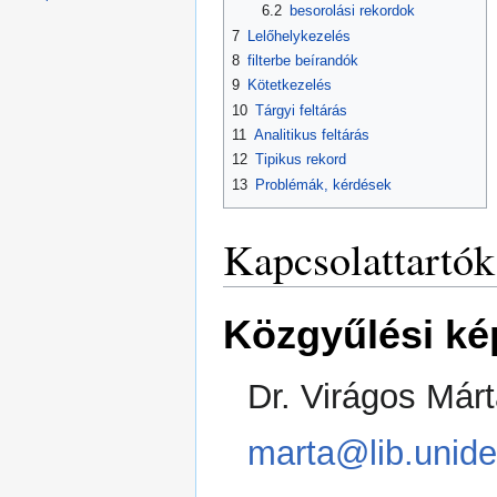
6.2
besorolási rekordok
7
Lelőhelykezelés
8
filterbe beírandók
9
Kötetkezelés
10
Tárgyi feltárás
11
Analitikus feltárás
12
Tipikus rekord
13
Problémák, kérdések
Kapcsolattartók
Közgyűlési ké
Dr. Virágos Márt
marta@lib.unid