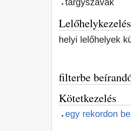
tárgyszavak
Lelőhelykezelés
helyi lelőhelyek 
filterbe beírand
Kötetkezelés
egy rekordon be