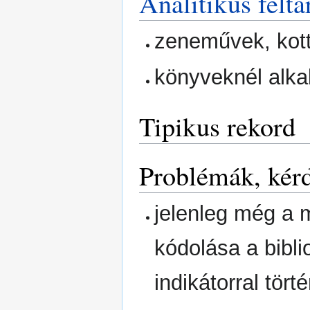
Analitikus feltá
zeneművek, kot
könyveknél alk
Tipikus rekord
Problémák, kér
jelenleg még a
kódolása a bibli
indikátorral törté