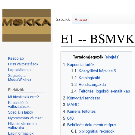
Szócikk
Vitalap
E1 -- BSMVK
Ugrás
Ugrás
Tartalomjegyzék
Kezdőlap
a
a
Friss változtatások
1
Kapcsolattartók
navigációhoz
kereséshez
Lap találomra
1.1
Közgyűlési képviselő
Segítség a
1.2
Katalogizáló
MediaWikihez
1.3
Rendszergazda
Eszközök
1.4
Feltöltési logokról e-mailt kap
Mi hivatkozik erre?
2
Könyvtári rendszer
Kapcsolódó
3
MARC
változtatások
4
Kurrens feltöltés
Speciális lapok
Nyomtatható változat
5
040
Hivatkozás erre a
6
Beküldött dokumentumtípus
változatra
6.1
bibliográfiai rekordok
Lapinformációk