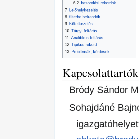
6.2
besorolási rekordok
7
Lelőhelykezelés
8
filterbe beírandók
9
Kötetkezelés
10
Tárgyi feltárás
11
Analitikus feltárás
12
Tipikus rekord
13
Problémák, kérdések
Kapcsolattartók
Bródy Sándor Me
Sohajdáné Bajno
igazgatóhelyet