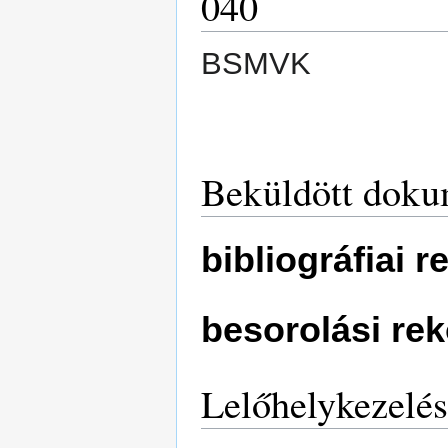
040
BSMVK
Beküldött doku
bibliográfiai 
besorolási re
Lelőhelykezelés