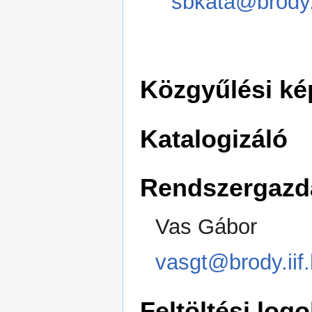
sbkata@brody.i
Közgyűlési ké
Katalogizáló
Rendszergazd
Vas Gábor
vasgt@brody.iif
Feltöltési logo