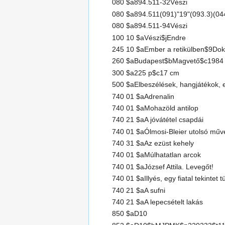
080 $a894.511-32Vészi
080 $a894.511(091)"19"(093.3)(04
080 $a894.511-94Vészi
100 10 $aVészi$jEndre
245 10 $aEmber a retikülben$9D
260 $aBudapest$bMagvető$c1984
300 $a225 p$c17 cm
500 $aElbeszélések, hangjátékok, 
740 01 $aAdrenalin
740 01 $aMohazöld antilop
740 21 $aA jóvátétel csapdái
740 01 $aÓlmosi-Bleier utolsó műv
740 31 $aAz ezüst kehely
740 01 $aMúlhatatlan arcok
740 01 $aJózsef Attila. Levegőt!
740 01 $aIllyés, egy fiatal tekintet 
740 21 $aA sufni
740 21 $aA lepecsételt lakás
850 $aD10