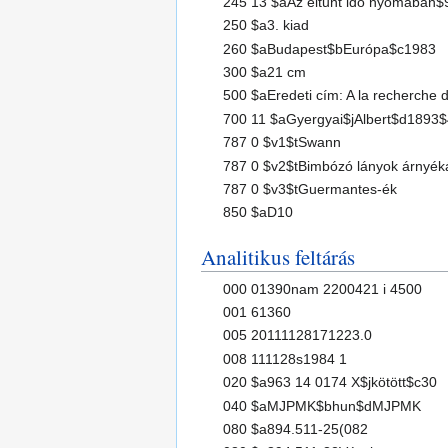
245 13 $aAz eltűnt idő nyomába
250 $a3. kiad
260 $aBudapest$bEurópa$c1983
300 $a21 cm
500 $aEredeti cím: A la recherche
700 11 $aGyergyai$jAlbert$d1893$4
787 0 $v1$tSwann
787 0 $v2$tBimbózó lányok árnyé
787 0 $v3$tGuermantes-ék
850 $aD10
Analitikus feltárás
000 01390nam 2200421 i 4500
001 61360
005 20111128171223.0
008 111128s1984 1
020 $a963 14 0174 X$jkötött$c30
040 $aMJPMK$bhun$dMJPMK
080 $a894.511-25(082