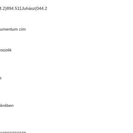
4.2)894.511Juhász(044.2
okumentum cím
esszék
e
tükrében