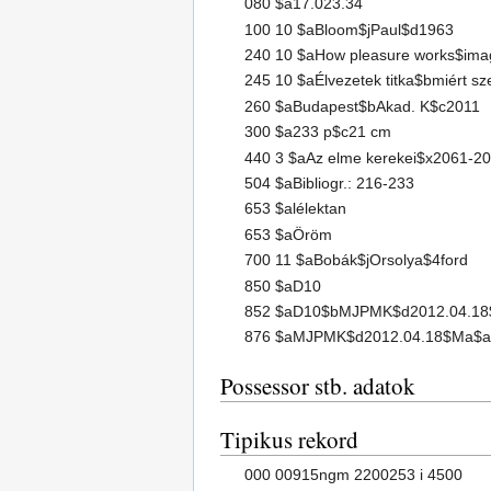
080 $a17.023.34
100 10 $aBloom$jPaul$d1963
240 10 $aHow pleasure works$ima
245 10 $aÉlvezetek titka$bmiért sz
260 $aBudapest$bAkad. K$c2011
300 $a233 p$c21 cm
440 3 $aAz elme kerekei$x2061-2
504 $aBibliogr.: 216-233
653 $alélektan
653 $aÖröm
700 11 $aBobák$jOrsolya$4ford
850 $aD10
852 $aD10$bMJPMK$d2012.04.18
876 $aMJPMK$d2012.04.18$Ma$a
Possessor stb. adatok
Tipikus rekord
000 00915ngm 2200253 i 4500