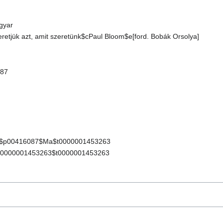
gyar
eretjük azt, amit szeretünk$cPaul Bloom$e[ford. Bobák Orsolya]
087
$p00416087$Ma$t0000001453263
0000001453263$t0000001453263