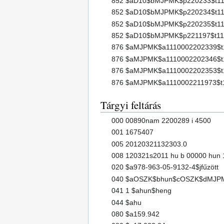
852 $aD10$bMJPMK$p220233$t1
852 $aD10$bMJPMK$p220234$t1
852 $aD10$bMJPMK$p220235$t1
852 $aD10$bMJPMK$p221197$t11
876 $aMJPMK$a1110002202339$t
876 $aMJPMK$a1110002202346$t
876 $aMJPMK$a1110002202353$t
876 $aMJPMK$a1110002211973$t
Tárgyi feltárás
000 00890nam 2200289 i 4500
001 1675407
005 20120321132303.0
008 120321s2011 hu b 00000 hun 
020 $a978-963-05-9132-4$jfűzött
040 $aOSZK$bhun$cOSZK$dMJP
041 1 $ahun$heng
044 $ahu
080 $a159.942