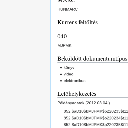
HUNMARC
Kurrens feltöltés
040
MJPMK
Beküldött dokumentumtípus
könyv
video
elektronikus
Lelőhelykezelés
Példányadatok (2012.03.04.)
852 $aD10$bMJPMK$p220233$t1
852 $aD10$bMJPMK$p220234$t1
852 $aD10$bMJPMK$p220235$t1