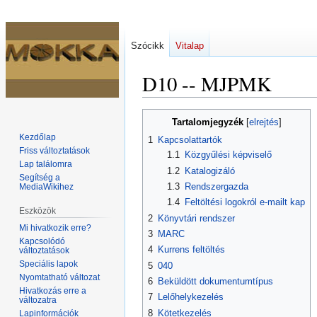
Szócikk
Vitalap
D10 -- MJPMK
Ugrás
Ugrás
Tartalomjegyzék
a
a
Kezdőlap
1
Kapcsolattartók
navigációhoz
kereséshez
Friss változtatások
1.1
Közgyűlési képviselő
Lap találomra
1.2
Katalogizáló
Segítség a
1.3
Rendszergazda
MediaWikihez
1.4
Feltöltési logokról e-mailt kap
Eszközök
2
Könyvtári rendszer
Mi hivatkozik erre?
3
MARC
Kapcsolódó
4
Kurrens feltöltés
változtatások
Speciális lapok
5
040
Nyomtatható változat
6
Beküldött dokumentumtípus
Hivatkozás erre a
7
Lelőhelykezelés
változatra
8
Kötetkezelés
Lapinformációk