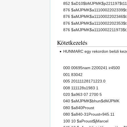
852 $aD10$bMJPMK$p221197$t11
876 $aMJPMK$a1110002202339$t
876 $aMJPMK$a1110002202346$t
876 $aMJPMK$a1110002202353$t
876 $aMJPMK$a1110002211973$t
Kötetkezelés
HUNMARC egy rekordon belüli kez
000 00695nam 2200241 ir4500
001 83042
005 20111128171223.0
008 111128s1983 1
020 $a963 07 2700 5
040 $aMJPMK$bhun$dMJPMK
080 $a840Proust
080 $a840-31Proust=945.11
100 10 $aProust$jMarcel