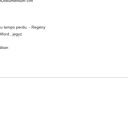
n$9Dokumentum cím
 du temps perdu. - Regény
ford., jegyz
kában