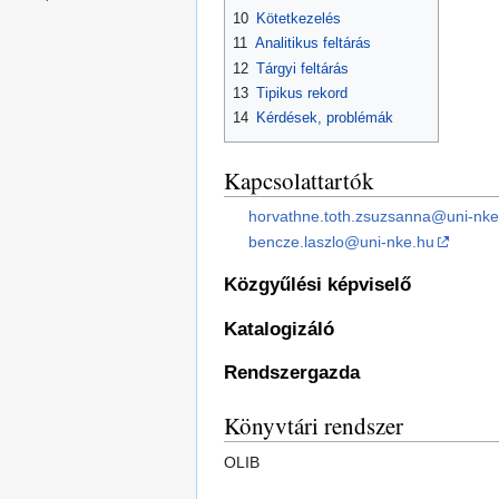
10
Kötetkezelés
11
Analitikus feltárás
12
Tárgyi feltárás
13
Tipikus rekord
14
Kérdések, problémák
Kapcsolattartók
horvathne.toth.zsuzsanna@uni-nke
bencze.laszlo@uni-nke.hu
Közgyűlési képviselő
Katalogizáló
Rendszergazda
Könyvtári rendszer
OLIB