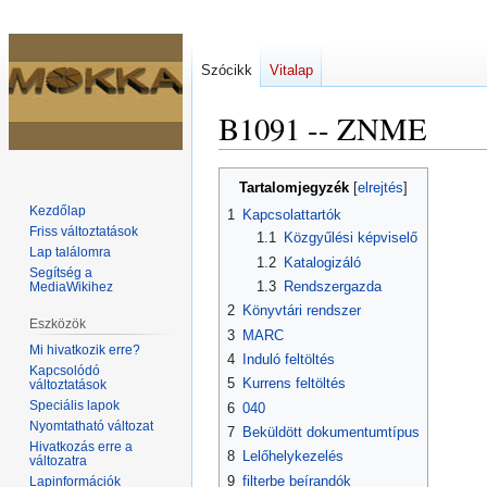
Szócikk
Vitalap
B1091 -- ZNME
Ugrás
Ugrás
Tartalomjegyzék
a
a
Kezdőlap
1
Kapcsolattartók
navigációhoz
kereséshez
Friss változtatások
1.1
Közgyűlési képviselő
Lap találomra
1.2
Katalogizáló
Segítség a
1.3
Rendszergazda
MediaWikihez
2
Könyvtári rendszer
Eszközök
3
MARC
Mi hivatkozik erre?
4
Induló feltöltés
Kapcsolódó
5
Kurrens feltöltés
változtatások
Speciális lapok
6
040
Nyomtatható változat
7
Beküldött dokumentumtípus
Hivatkozás erre a
8
Lelőhelykezelés
változatra
9
filterbe beírandók
Lapinformációk