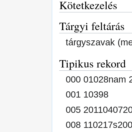
Kötetkezelés
Tárgyi feltárás
tárgyszavak (me
Tipikus rekord
000 01028nam 2
001 10398
005 201104072
008 110217s200