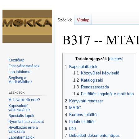
Szócikk
Vitalap
B317 -- MTA
Ugrás
Ugrás
Tartalomjegyzék
Kezdőlap
a
a
Friss változtatások
1
Kapcsolattartók
navigációhoz
kereséshez
Lap találomra
1.1
Közgyűlési képviselő
Segítség a
1.2
Katalogizáló
MediaWikihez
1.3
Rendszergazda
Eszközök
1.4
Feltöltési logokról e-mailt kap
Mi hivatkozik erre?
2
Könyvtári rendszer
Kapcsolódó
3
MARC
változtatások
4
Kurrens feltöltés
Speciális lapok
Nyomtatható változat
5
Induló feltöltés
Hivatkozás erre a
6
040
változatra
7
Beküldött dokumentumtípus
Lapinformációk