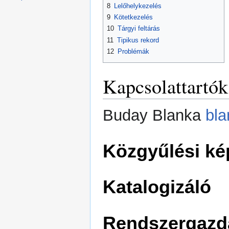
8
Lelőhelykezelés
9
Kötetkezelés
10
Tárgyi feltárás
11
Tipikus rekord
12
Problémák
Kapcsolattartók
Buday Blanka
bl
Közgyűlési ké
Katalogizáló
Rendszergazd