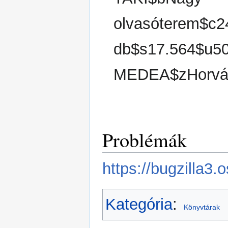
olvasóterem$c2
db$s17.564$u5
MEDEA$zHorváth
Problémák
https://bugzilla3
Kategória
:
Könyvtárak