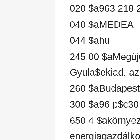
020 $a963 218 2
040 $aMEDEA
044 $ahu
245 00 $aMegúju
Gyula$ekiad. az
260 $aBudapest
300 $a96 p$c30
650 4 $akörnye
energiagazdálko