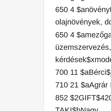
650 4 $anövényt
olajnövények, 
650 4 $amezőg
üzemszervezés
kérdések$xmode
700 11 $aBérci$
710 21 $aAgrár
852 $2GIFT$420
TAKI$bNagy