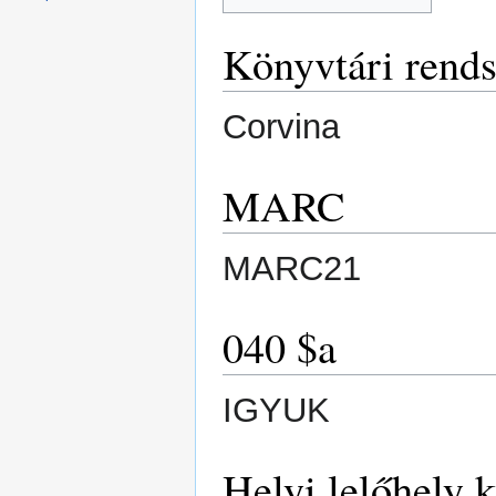
Könyvtári rends
Corvina
MARC
MARC21
040 $a
IGYUK
Helyi lelőhely 