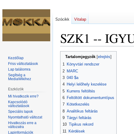
Szócikk
Vitalap
SZK1 -- IGY
Ugrás
Ugrás
Tartalomjegyzék
Kezdőlap
a
a
Friss változtatások
1
Könyvtári rendszer
navigációhoz
kereséshez
Lap találomra
2
MARC
Segítség a
3
040 $a
MediaWikihez
4
Helyi lelőhely kezelése
Eszközök
5
Kurrens feltöltés
Mi hivatkozik erre?
6
Feltöltött dokumentumtípus
Kapcsolódó
7
Kötetkezelés
változtatások
8
Analitikus feltárás
Speciális lapok
Nyomtatható változat
9
Tárgyi feltárás
Hivatkozás erre a
10
Tipikus rekord
változatra
11
Kérdések
Lapinformációk