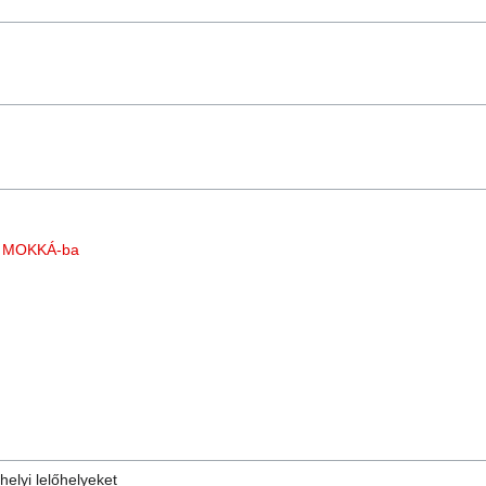
 a MOKKÁ-ba
helyi lelőhelyeket