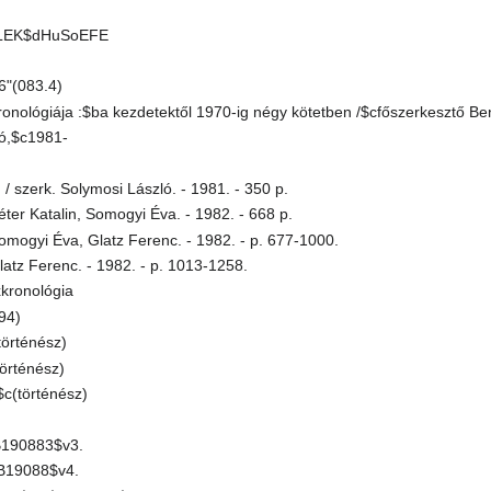
LEK$dHuSoEFE
6"(083.4)
ronológiája :$ba kezdetektől 1970-ig négy kötetben /$cfőszerkesztő 
ó,$c1981-
 / szerk. Solymosi László. - 1981. - 350 p.
éter Katalin, Somogyi Éva. - 1982. - 668 p.
Somogyi Éva, Glatz Ferenc. - 1982. - p. 677-1000.
latz Ferenc. - 1982. - p. 1013-1258.
kronológia
94)
örténész)
örténész)
c(történész)
B190883$v3.
B19088$v4.