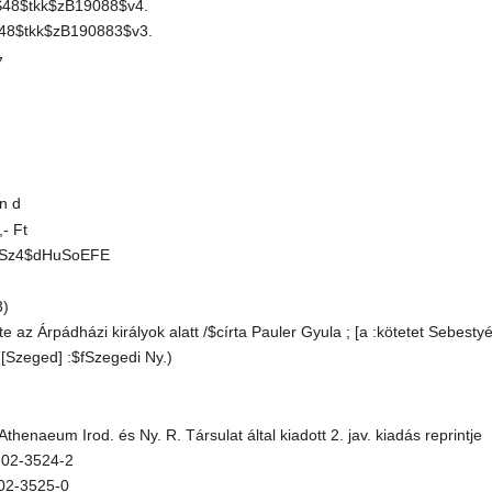
S48$tkk$zB19088$v4.
48$tkk$zB190883$v3.
7
n d
- Ft
Sz4$dHuSoEFE
3)
az Árpádházi királyok alatt /$círta Pauler Gyula ; [a :kötetet Sebesty
Szeged] :$fSzegedi Ny.)
enaeum Irod. és Ny. R. Társulat által kiadott 2. jav. kiadás reprintje
3-02-3524-2
-02-3525-0