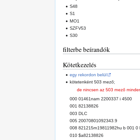
S48
S1
MO1
SZFV53
S30
filterbe beírandók
Kötetkezelés
egy rekordon belül
kötetenként 503 mező;
de nincsen az 503 mező minden
000 01461nam 2200337 i 4500
001 82138826
003 DLC
005 20070801092343.9
008 821215m19811982hu b 001 0 
010 $a82138826