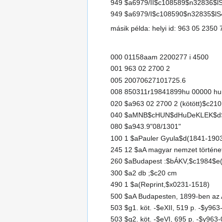
949 $a6979/II$c108589$n32836$l
949 $a6979/I$c108590$n32835$lS
másik példa: helyi id: 963 05 2350 
000 01158aam 2200277 i 4500
001 963 02 2700 2
005 20070627101725.6
008 850311r19841899hu 00000 hu
020 $a963 02 2700 2 (kötött)$c210,
040 $aMNB$cHUN$dHuDeKLEK$d
080 $a943.9"08/1301"
100 1 $aPauler Gyula$d(1841-190
245 12 $aA magyar nemzet története 
260 $aBudapest :$bÁKV,$c1984$e([
300 $a2 db ;$c20 cm
490 1 $a(Reprint,$x0231-1518)
500 $aA Budapesten, 1899-ben az Ath
503 $g1. köt. -$eXII, 519 p. -$y96
503 $g2. köt. -$eVI, 695 p. -$y963