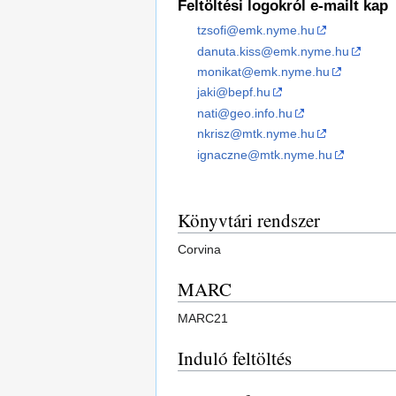
Feltöltési logokról e-mailt kap
tzsofi@emk.nyme.hu
danuta.kiss@emk.nyme.hu
monikat@emk.nyme.hu
jaki@bepf.hu
nati@geo.info.hu
nkrisz@mtk.nyme.hu
ignaczne@mtk.nyme.hu
Könyvtári rendszer
Corvina
MARC
MARC21
Induló feltöltés