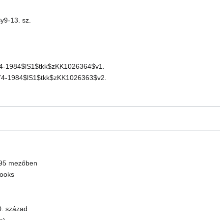
y9-13. sz.
4-1984$lS1$tkk$zKK1026364$v1.
74-1984$lS1$tkk$zKK1026363$v2.
695 mezőben
books
. század