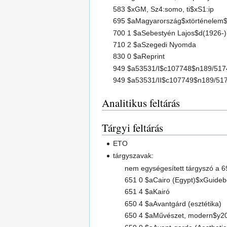
583 $xGM, Sz4:somo, ti$xS1:ip
695 $aMagyarország$xtörténelem$
700 1 $aSebestyén Lajos$d(1926-)
710 2 $aSzegedi Nyomda
830 0 $aReprint
949 $a53531/I$c107748$n189/517
949 $a53531/II$c107749$n189/51
Analitikus feltárás
Tárgyi feltárás
ETO
tárgyszavak:
nem egységesített tárgyszó a 
651 0 $aCairo (Egypt)$xGuide
651 4 $aKairó
650 4 $aAvantgárd (esztétika)
650 4 $aMűvészet, modern$y20