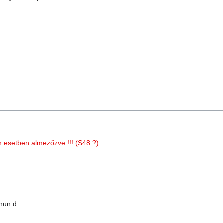
 esetben almezőzve !!! (S48 ?)
hun d