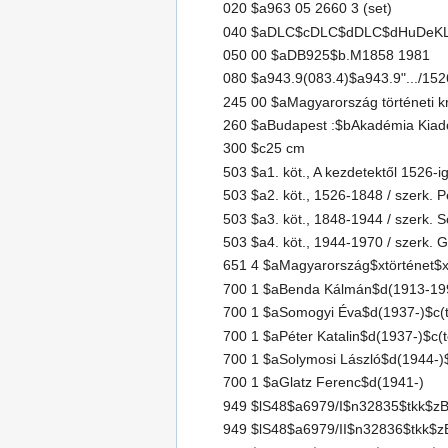
020 $a963 05 2660 3 (set)
040 $aDLC$cDLC$dDLC$dHuDeK
050 00 $aDB925$b.M1858 1981
080 $a943.9(083.4)$a943.9".../152
245 00 $aMagyarország történeti k
260 $aBudapest :$bAkadémia Kiad
300 $c25 cm
503 $a1. köt., A kezdetektől 1526-ig
503 $a2. köt., 1526-1848 / szerk. P
503 $a3. köt., 1848-1944 / szerk. 
503 $a4. köt., 1944-1970 / szerk. G
651 4 $aMagyarország$xtörténet$x
700 1 $aBenda Kálmán$d(1913-19
700 1 $aSomogyi Éva$d(1937-)$c(t
700 1 $aPéter Katalin$d(1937-)$c(t
700 1 $aSolymosi László$d(1944-)$
700 1 $aGlatz Ferenc$d(1941-)
949 $lS48$a6979/I$n32835$tkk$z
949 $lS48$a6979/II$n32836$tkk$z