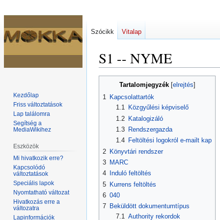
Szócikk
Vitalap
S1 -- NYME
Ugrás
Ugrás
Tartalomjegyzék
a
a
Kezdőlap
1
Kapcsolattartók
navigációhoz
kereséshez
Friss változtatások
1.1
Közgyűlési képviselő
Lap találomra
1.2
Katalogizáló
Segítség a
1.3
Rendszergazda
MediaWikihez
1.4
Feltöltési logokról e-mailt kap
Eszközök
2
Könyvtári rendszer
Mi hivatkozik erre?
3
MARC
Kapcsolódó
4
Induló feltöltés
változtatások
Speciális lapok
5
Kurrens feltöltés
Nyomtatható változat
6
040
Hivatkozás erre a
7
Beküldött dokumentumtípus
változatra
7.1
Authority rekordok
Lapinformációk