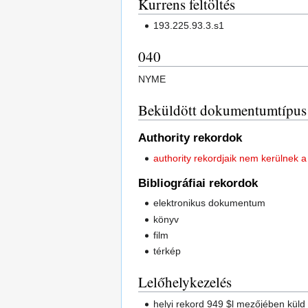
Kurrens feltöltés
193.225.93.3.s1
040
NYME
Beküldött dokumentumtípus
Authority rekordok
authority rekordjaik nem kerülnek
Bibliográfiai rekordok
elektronikus dokumentum
könyv
film
térkép
Lelőhelykezelés
helyi rekord 949 $l mezőjében küld 