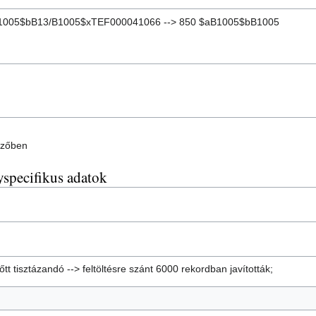
B1005$bB13/B1005$xTEF000041066 --> 850 $aB1005$bB1005
ezőben
yspecifikus adatok
őtt tisztázandó --> feltöltésre szánt 6000 rekordban javították;