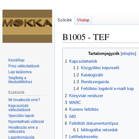
Szócikk
Vitalap
B1005 - TEF
Ugrás
Ugrás
Tartalomjegyzék
a
a
Kezdőlap
1
Kapcsolattartók
navigációhoz
kereséshez
Friss változtatások
1.1
Közgyűlési képviselő
Lap találomra
1.2
Katalogizáló
Segítség a
1.3
Rendszergazda
MediaWikihez
1.4
Feltöltési logokról e-mailt kap
Eszközök
2
Könyvtári rendszer
Mi hivatkozik erre?
3
MARC
Kapcsolódó
4
Kurrens feltöltés
változtatások
Speciális lapok
5
040
Nyomtatható változat
6
Feltöltött dokumentumtípus
Hivatkozás erre a
6.1
bibliográfiai rekordok
változatra
7
Lelőhelykezelés
Lapinformációk