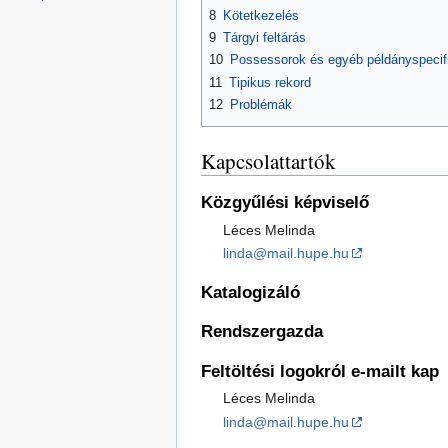
8
Kötetkezelés
9
Tárgyi feltárás
10
Possessorok és egyéb példányspecif
11
Tipikus rekord
12
Problémák
Kapcsolattartók
Közgyűlési képviselő
Léces Melinda
linda@mail.hupe.hu
Katalogizáló
Rendszergazda
Feltöltési logokról e-mailt kap
Léces Melinda
linda@mail.hupe.hu