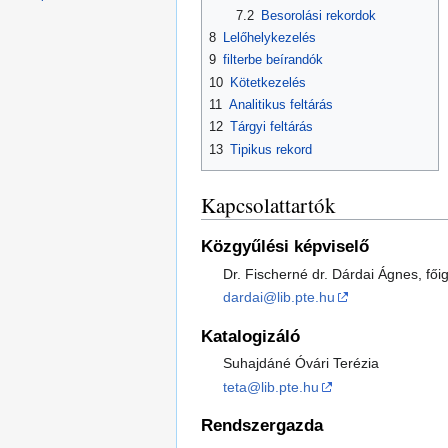
7.2
Besorolási rekordok
8
Lelőhelykezelés
9
filterbe beírandók
10
Kötetkezelés
11
Analitikus feltárás
12
Tárgyi feltárás
13
Tipikus rekord
Kapcsolattartók
Közgyűlési képviselő
Dr. Fischerné dr. Dárdai Ágnes, fői
dardai@lib.pte.hu
Katalogizáló
Suhajdáné Óvári Terézia
teta@lib.pte.hu
Rendszergazda