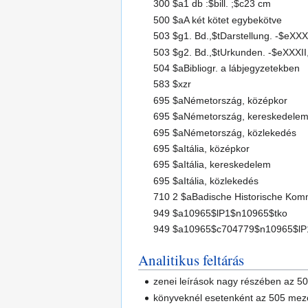
300 $a1 db :$bill. ;$c23 cm
500 $aA két kötet egybekötve
503 $g1. Bd.,$tDarstellung. -$eXXXII,
503 $g2. Bd.,$tUrkunden. -$eXXXII, 35
504 $aBibliogr. a lábjegyzetekben
583 $xzr
695 $aNémetország, középkor
695 $aNémetország, kereskedele
695 $aNémetország, közlekedés
695 $aItália, középkor
695 $aItália, kereskedelem
695 $aItália, közlekedés
710 2 $aBadische Historische Kom
949 $a10965$lP1$n10965$tko
949 $a10965$c704779$n10965$lP
Analitikus feltárás
zenei leírások nagy részében az 
könyveknél esetenként az 505 me