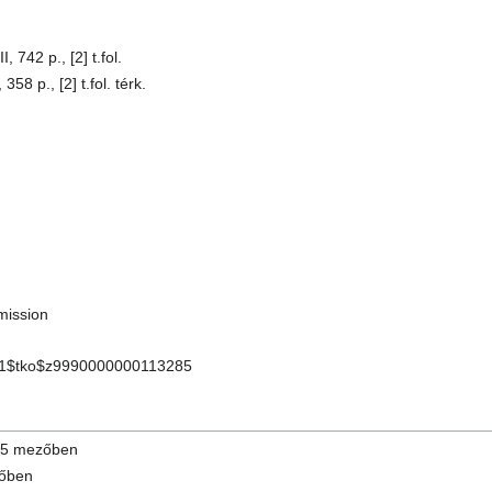
 742 p., [2] t.fol.
8 p., [2] t.fol. térk.
m
mission
1$tko$z9990000000113285
505 mezőben
zőben