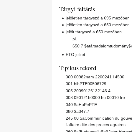
Tárgyi feltárás
jelöletlen tárgyszó a 695 mezőben
jelöletlen tárgyszó a 650 mezőben
jelölt tárgyszó a 650 mezőben
pl.
650 7 $atársadalomtudomány$
ETO jelzet
Tipikus rekord
000 00982nam 2200241 i 4500
001 bibPTE00506729
005 20090126132146.4
008 090121b0000 hu 00010 fre
040 $aHuPePTE
080 $a347.7
245 00 $aCommunication du gouvern
l'affaire dite des proces agraires
260 $a[Budapest] :$b[Victor Hornyá