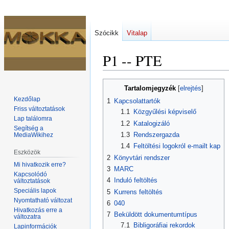
Szócikk
Vitalap
P1 -- PTE
Ugrás
Ugrás
Tartalomjegyzék
a
a
Kezdőlap
1
Kapcsolattartók
navigációhoz
kereséshez
Friss változtatások
1.1
Közgyűlési képviselő
Lap találomra
1.2
Katalogizáló
Segítség a
1.3
Rendszergazda
MediaWikihez
1.4
Feltöltési logokról e-mailt kap
Eszközök
2
Könyvtári rendszer
Mi hivatkozik erre?
3
MARC
Kapcsolódó
4
Induló feltöltés
változtatások
Speciális lapok
5
Kurrens feltöltés
Nyomtatható változat
6
040
Hivatkozás erre a
7
Beküldött dokumentumtípus
változatra
7.1
Bibligoráfiai rekordok
Lapinformációk