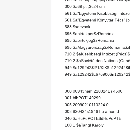
300 $a69 p. ;$c24 cm
561 $a"Egyetemi Kisebbségi Intéze
561 $a"Egyetemi Könyvtár Pécs" [
583 $xdezsok
695 $abirtokper$zRománia
695 $abirtokjog$zRománia
695 $aMagyarország$xRománia$xk
710 2 $aKisebbségi Intézet (Pécs)
710 2 $aSociété des Nations (Gen
949 $a129242$lP1/KIK$n129242$t
949 $a129242$c676900$n129242$
000 00943nam 2200241 i 4500
001 bibPOT149299
005 20090210110224.0
008 820424s1946 hu a hun d
040 $aHuPePOTE$dHuPePTE
100 1 $aTangl Károly