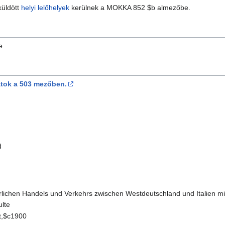
küldött
helyi lelőhelyek
kerülnek a MOKKA 852 $b almezőbe.
e
atok a 503 mezőben.
d
rlichen Handels und Verkehrs zwischen Westdeutschland und Italien mi
ulte
t,$c1900