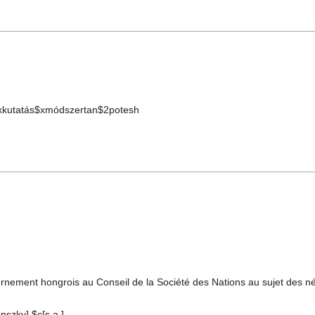
xkutatás$xmódszertan$2potesh
ement hongrois au Conseil de la Société des Nations au sujet des né
nszky],$c[s.a.]