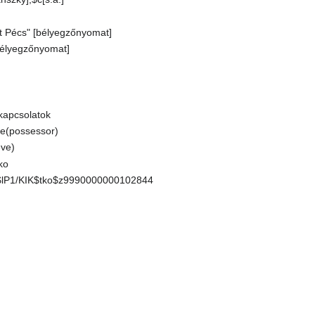
t Pécs" [bélyegzőnyomat]
bélyegzőnyomat]
apcsolatok
$e(possessor)
ève)
ko
lP1/KIK$tko$z9990000000102844