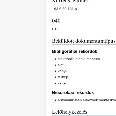
Kurrens feltöltés
193.6.50.161.p1
040
PTE
Beküldött dokumentumtípus
Bibligoráfiai rekordok
elektronikus dokumentum
film
könyv
térkép
zene
Besorolási rekordok
automatikusan érkeznek mentéskor
Lelőhelykezelés