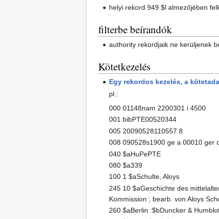
helyi rekord 949 $l almezőjében fel
filterbe beírandók
authority rekordjaik ne kerüljenek b
Kötetkezelés
Egy rekordos kezelés, a kötetad
pl.:
000 01148nam 2200301 i 4500
001 bibPTE00520344
005 20090528110557.8
008 090528s1900 ge a 00010 ger 
040 $aHuPePTE
080 $a339
100 1 $aSchulte, Aloys
245 10 $aGeschichte des mittelalte
Kommission ; bearb. von Aloys Sch
260 $aBerlin :$bDuncker & Humblo