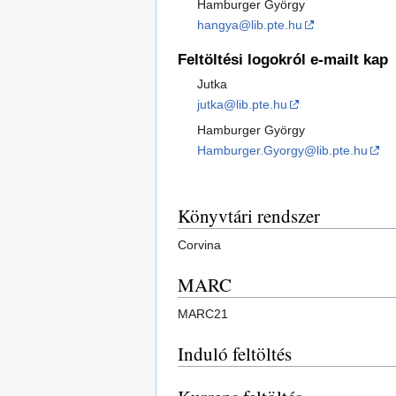
Hamburger György
hangya@lib.pte.hu
Feltöltési logokról e-mailt kap
Jutka
jutka@lib.pte.hu
Hamburger György
Hamburger.Gyorgy@lib.pte.hu
Könyvtári rendszer
Corvina
MARC
MARC21
Induló feltöltés