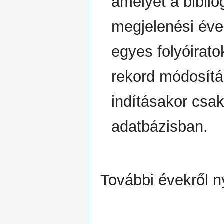
amelyet a bibli
megjelenési évek
egyes folyóiratok
rekord módosítás
indításakor csa
adatbázisban.
További évekről n