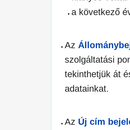
a következő év
Az
Állománybej
szolgáltatási po
tekinthetjük át 
adatainkat.
Az
Új cím beje