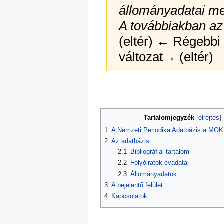
állományadatai me
A továbbiakban 
(eltér) ← Régebbi v
változat→ (eltér)
Ugrás
Ugrás
a
a
navigációhoz
kereséshez
Tartalomjegyzék
1
A Nemzeti Periodika Adatbázis a M
2
Az adatbázis
2.1
Bibliográfiai tartalom
2.2
Folyóiratok évadatai
2.3
Állományadatok
3
A bejelentő felület
4
Kapcsolatok