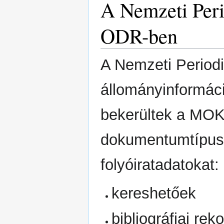
A Nemzeti Per
ODR-ben
A Nemzeti Periodik
állományinformáci
bekerültek a MOK
dokumentumtípus
folyóiratadatokat:
kereshetőek
bibliográfiai rek