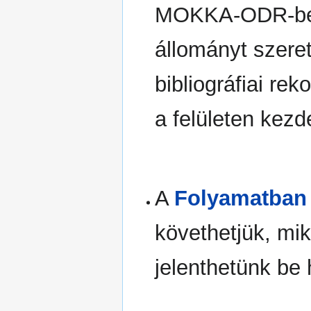
MOKKA-ODR-ben 
állományt szeret
bibliográfiai rek
a felületen kez
A
Folyamatban 
követhetjük, miko
jelenthetünk be