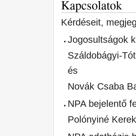
Kapcsolatok
Kérdéseit, megjeg
Jogosultságok k
Száldobágyi-Tót
és
Novák Csaba B
NPA bejelentő fe
Polónyiné Kere