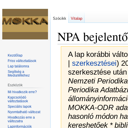
Szócikk
Vitalap
NPA bejelentő 
A lap korábbi vált
Kezdőlap
Friss változtatások
|
szerkesztései
)
20
Lap találomra
szerkesztése után 
Segítség a
MediaWikihez
Nemzeti Periodik
Eszközök
Periodika Adatbázis
Mi hivatkozik erre?
állományinformáció
Kapcsolódó
változtatások
MOKKA-ODR adatbá
Speciális lapok
Nyomtatható változat
hasonló módon hasz
Hivatkozás erre a
változatra
kereshetőek * bibli
Lapinformációk