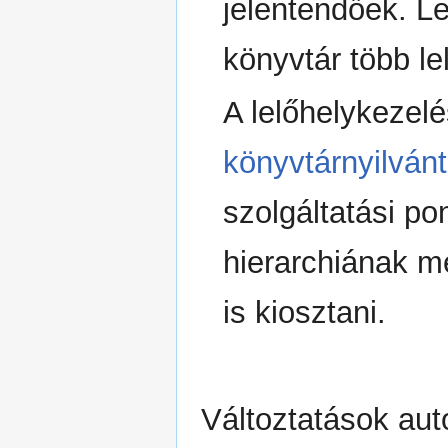
jelentendőek. L
könyvtár több le
A lelőhelykezel
könyvtárnyilvánt
szolgáltatási pon
hierarchiának m
is kiosztani.
Változtatások aut