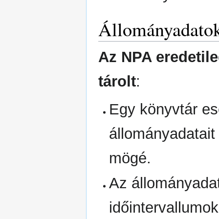
Állományadato
Az NPA eredetil
tárolt
:
Egy könyvtár es
állományadatait
mögé.
Az állományada
időintervallumo