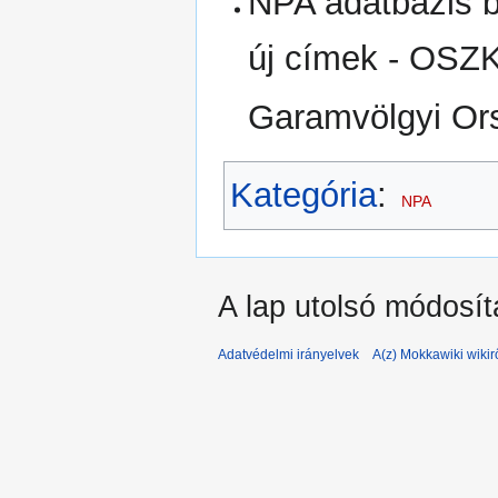
NPA adatbázis bi
új címek - OSZ
Garamvölgyi Or
Kategória
:
NPA
A lap utolsó módosít
Adatvédelmi irányelvek
A(z) Mokkawiki wikir