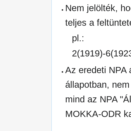
Nem jelölték, h
teljes a feltünte
pl.:
2(1919)-6(192
Az eredeti NPA 
állapotban, ne
mind az NPA "Ál
MOKKA-ODR kat