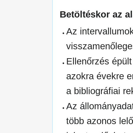
Betöltéskor az a
Az intervallumo
visszamenőleges
Ellenőrzés épül
azokra évekre en
a bibliográfiai r
Az állományadat
több azonos lelő