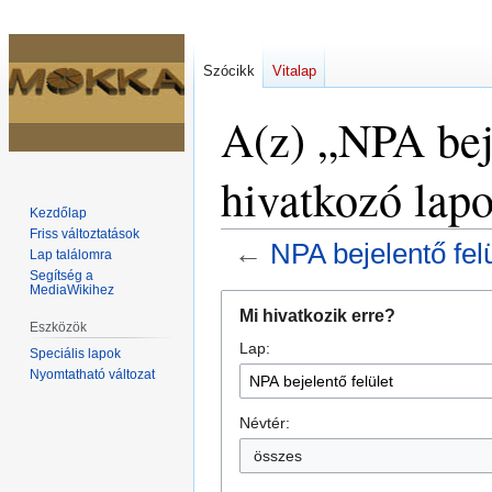
Szócikk
Vitalap
A(z) „NPA beje
hivatkozó lap
Kezdőlap
Friss változtatások
←
NPA bejelentő felü
Lap találomra
Segítség a
MediaWikihez
Ugrás
Ugrás
Mi hivatkozik erre?
a
a
Eszközök
Lap:
navigációhoz
kereséshez
Speciális lapok
Nyomtatható változat
Névtér:
összes