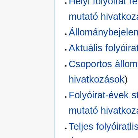
Helyi folyóirat
mutató hivatko
Állománybejelen
Aktuális folyóirat
Csoportos állom
hivatkozások
)
Folyóirat-évek 
mutató hivatko
Teljes folyóiratli