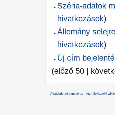
Széria-adatok 
hivatkozások
)
Állomány selejt
hivatkozások
)
Új cím bejelent
(
előző 50
|
követk
Adatvédelmi irányelvek
A(z) Mokkawiki wikir