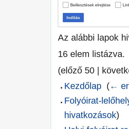
Beillesztések elrejtése
Lin
Indítás
Az alábbi lapok h
16 elem listázva.
(
előző 50
|
követk
Kezdőlap
‎
(
← er
Folyóirat-lelőh
hivatkozások
)