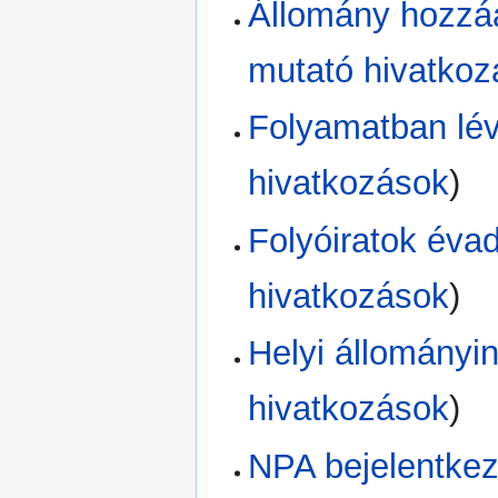
Állomány hozzáa
mutató hivatko
Folyamatban lév
hivatkozások
)
Folyóiratok éva
hivatkozások
)
Helyi állományi
hivatkozások
)
NPA bejelentke