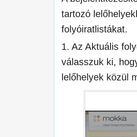
tartozó lelőhelye
folyóiratlistákat.
1. Az Aktuális fol
válasszuk ki, hog
lelőhelyek közül 