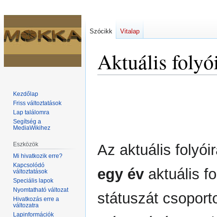
Szócikk
Vitalap
Aktuális folyói
Ugrás
Ugrás
Kezdőlap
a
a
Friss változtatások
navigációhoz
kereséshez
Lap találomra
Segítség a
MediaWikihez
Eszközök
Az aktuális folyói
Mi hivatkozik erre?
Kapcsolódó
egy év
aktuális fo
változtatások
Speciális lapok
Nyomtatható változat
státuszát csoport
Hivatkozás erre a
változatra
Lapinformációk