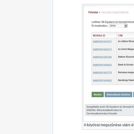
A folyóirat megszűnése utáni év