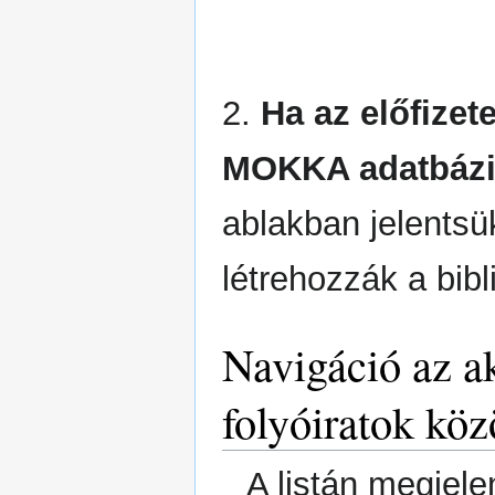
2.
Ha az előfizet
MOKKA adatbáz
ablakban jelents
létrehozzák a bibl
Navigáció az ak
folyóiratok köz
A listán megjele