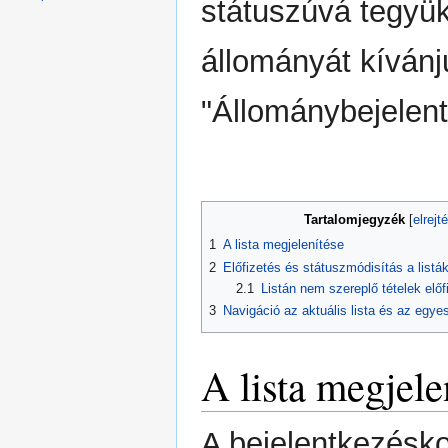
státuszúvá tegyü
állományát kívánj
"Állománybejelent
Tartalomjegyzék
1
A lista megjelenítése
2
Előfizetés és státuszmódisítás a listá
2.1
Listán nem szereplő tételek előf
3
Navigáció az aktuális lista és az egyes
A lista megjele
A bejelentkezésko