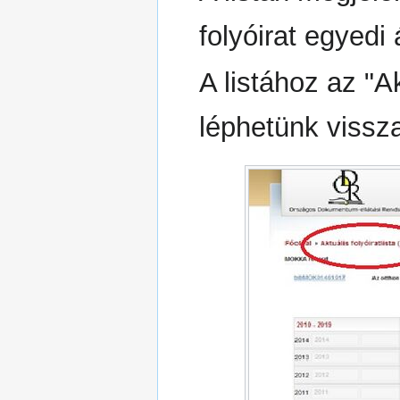
folyóirat egyedi
A listához az "Akt
léphetünk vissz