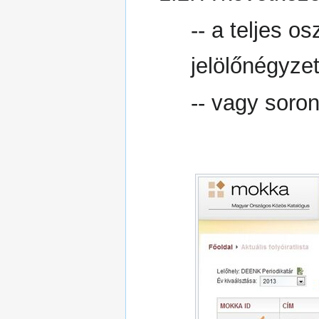
-- a teljes o
jelölőnégyzet
-- vagy soro