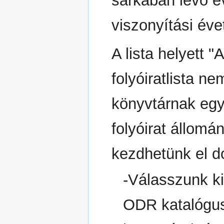
sarkában lévő év
viszonyítási éve
A lista helyett 
folyóiratlista n
könyvtárnak egy
folyóirat állom
kezdhetünk el d
-Válasszunk k
ODR katalógus