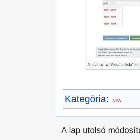
A listához az "Aktuális lista" f
Kategória
:
NPA
A lap utolsó módosít