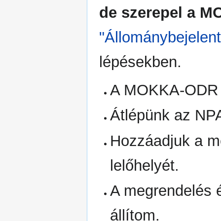
de szerepel a M
"Állománybejelen
lépésekben.
A MOKKA-ODR ad
Átlépünk az NPA
Hozzáadjuk a me
lelőhelyét.
A megrendelés év
állítom.