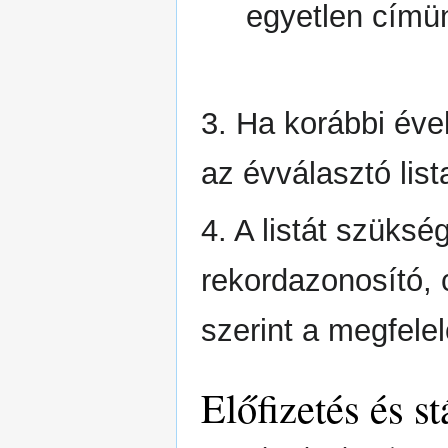
egyetlen címün
3. Ha korábbi éve
az évválasztó list
4. A listát szüksé
rekordazonosító,
szerint a megfelel
Előfizetés és st