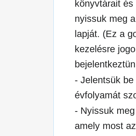
könyvtárait és
nyissuk meg a 
lapját. (Ez a 
kezelésre jogo
bejelentkeztün
- Jelentsük be
évfolyamát szo
- Nyissuk meg ú
amely most az 