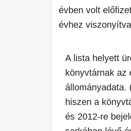
évben volt előfiz
évhez viszonyítva 
A lista helyett ü
könyvtárnak az e
állományadata. (
hiszen a könyvt
és 2012-re bejel