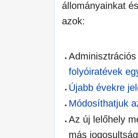
állományainkat és
azok:
Adminisztrációs
folyóiratévek eg
Újabb évekre je
Módosíthatjuk az
Az új lelőhely m
más jogosultsági