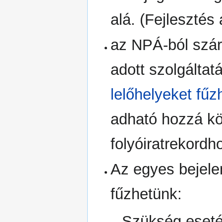
alá. (Fejlesztés 
az NPÁ-ból szár
adott szolgáltat
lelőhelyeket fűz
adható hozzá kö
folyóiratrekordh
Az egyes bejele
fűzhetünk:
Szükség eset