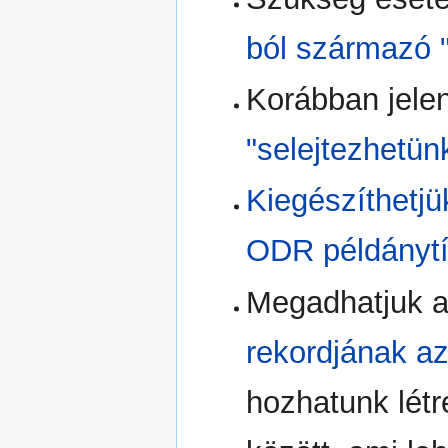
ból származó "
Korábban jele
"selejtezhetün
Kiegészíthetjü
ODR példánytí
Megadhatjuk a 
rekordjának az
hozhatunk lét