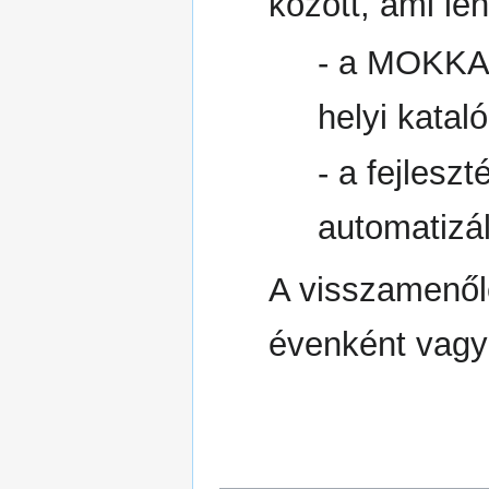
között, ami le
- a MOKKA-
helyi katal
- a fejlesz
automatizál
A visszamenől
évenként vag