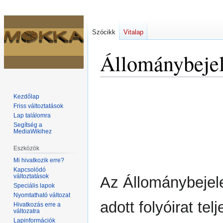
Szócikk
Vitalap
Állománybejel
Ugrás
Ugrás
Kezdőlap
a
a
Friss változtatások
navigációhoz
kereséshez
Lap találomra
Segítség a
MediaWikihez
Eszközök
Mi hivatkozik erre?
Kapcsolódó
változtatások
Az Állománybejele
Speciális lapok
Nyomtatható változat
adott folyóirat te
Hivatkozás erre a
változatra
Lapinformációk