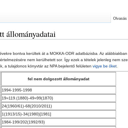
Olvasás
t állományadatai
 évekre bontva kerültek át a MOKKA-ODR adatbázisba. Az alábbiakban
lt értelmezésére nem kerülhetett sor. Így ezek a tételek jelenleg ne
, a tulajdonos könyvtár az NPA bejelentő felületen
vigye be őket
.
fel nem dolgozott állományadat
1994-1995-1998
19=119.(1880)-49=99(1870)
24(1960/61)-68(2010/2011)
1(1913/15)-34(1980)[1981]
1984-199/202(1992/93)