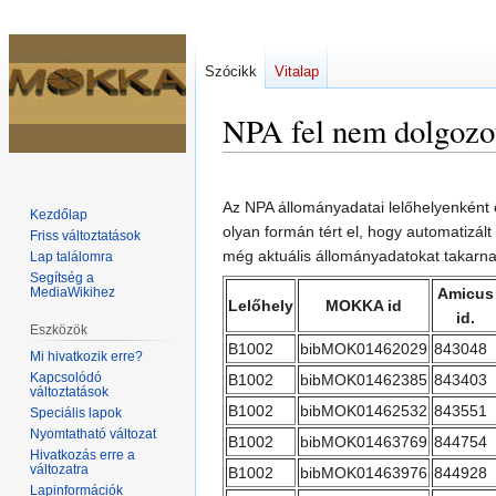
Szócikk
Vitalap
NPA fel nem dolgozot
Ugrás
Ugrás
a
a
Az NPA állományadatai lelőhelyenként
Kezdőlap
navigációhoz
kereséshez
olyan formán tért el, hogy automatizá
Friss változtatások
még aktuális állományadatokat takarnak
Lap találomra
Segítség a
MediaWikihez
Amicus
Lelőhely
MOKKA id
id.
Eszközök
B1002
bibMOK01462029
843048
Mi hivatkozik erre?
Kapcsolódó
B1002
bibMOK01462385
843403
változtatások
B1002
bibMOK01462532
843551
Speciális lapok
Nyomtatható változat
B1002
bibMOK01463769
844754
Hivatkozás erre a
változatra
B1002
bibMOK01463976
844928
Lapinformációk