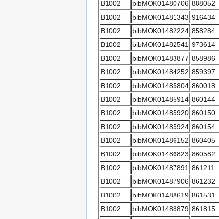
B1002
bibMOK01480706
888052
B1002
bibMOK01481343
916434
B1002
bibMOK01482224
858284
B1002
bibMOK01482541
973614
B1002
bibMOK01483877
858986
B1002
bibMOK01484252
859397
B1002
bibMOK01485804
860018
B1002
bibMOK01485914
860144
B1002
bibMOK01485920
860150
B1002
bibMOK01485924
860154
B1002
bibMOK01486152
860405
B1002
bibMOK01486823
860582
B1002
bibMOK01487891
861211
B1002
bibMOK01487906
861232
B1002
bibMOK01488619
861531
B1002
bibMOK01488879
861815