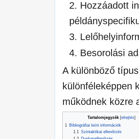
2. Hozzáadott in
példányspecifik
3. Lelőhelyinfo
4. Besorolási a
A különböző típu
különféleképpen 
működnek közre a
Tartalomjegyzék
1
Bibliográfiai leíró információk
1.1
Szintaktikai ellenőrzés
1.2
Duplumellenőrzés