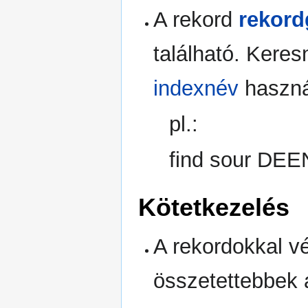
A rekord
rekord
található. Kere
indexnév
haszná
pl.:
find sour DE
Kötetkezelés
A rekordokkal v
összetettebbek 