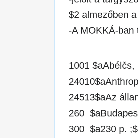
$2 almezőben a 
-A MOKKÁ-ban t
1001 $aAbélčs,
24010$aAnthropo
24513$aAz állam
260 $aBudapes
300 $a230 p. ;