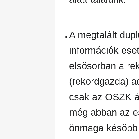
A megtalált dup
információk ese
elsősorban a rek
(rekordgazda) a
csak az OSZK ált
még abban az ese
önmaga később 