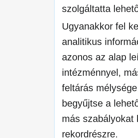
szolgáltatta lehe
Ugyanakkor fel kel
analitikus informá
azonos az alap le
intézménnyel, másr
feltárás mélysége
begyűjtse a lehető
más szabályokat k
rekordrészre.