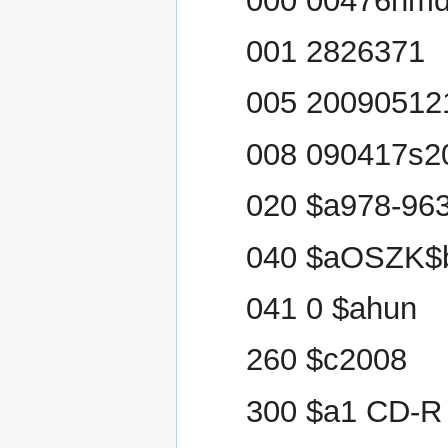
000 00476nmd
001 2826371
005 20090512
008 090417s2
020 $a978-963
040 $aOSZK$
041 0 $ahun
260 $c2008
300 $a1 CD-R