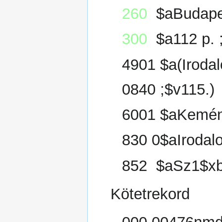
260
$aBudapes
300
$a112 p. 
4901 $a(Irodal
0840 ;$v115.)
6001 $aKemén
830 0$aIrodalo
852 $aSz1$x
Kötetrekord