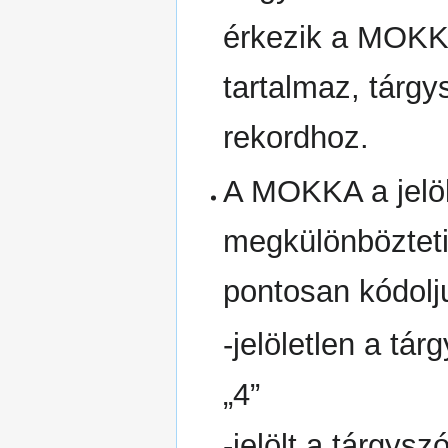
érkezik a MOKKÁ
tartalmaz, tár
rekordhoz.
A MOKKA a jelöl
megkülönbözteti
pontosan kódolju
-jelöletlen a tá
„4”
-jelölt a tárgys