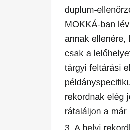
duplum-ellenőrz
MOKKÁ-ban lévő
annak ellenére, 
csak a lelőhely
tárgyi feltárási 
példányspecifiku
rekordnak elég j
rátaláljon a má
3. A helyi rekor