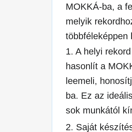
MOKKÁ-ba, a fel
melyik rekordhoz
többféleképpen l
1. A helyi rekord
hasonlít a MOKK
leemeli, honosí
ba. Ez az ideáli
sok munkától kí
2. Saját készít