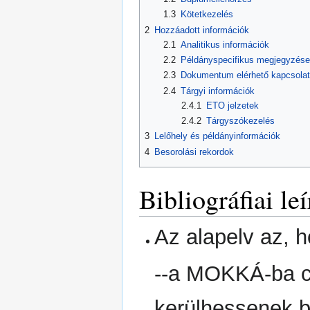
1.3
Kötetkezelés
2
Hozzáadott információk
2.1
Analitikus információk
2.2
Példányspecifikus megjegyzés
2.3
Dokumentum elérhető kapcsolat
2.4
Tárgyi információk
2.4.1
ETO jelzetek
2.4.2
Tárgyszókezelés
3
Lelőhely és példányinformációk
4
Besorolási rekordok
Bibliográfiai le
Az alapelv az, 
--a MOKKÁ-ba c
kerülhessenek b