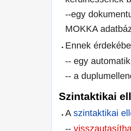
--egy dokumentu
MOKKA adatbáz
Ennek érdekébe
-- egy automatik
-- a duplumelle
Szintaktikai e
A
szintaktikai e
--
visszautasítha