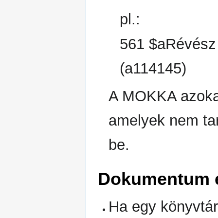
pl.:
561 $aRévész 
(a114145)
A MOKKA azokat
amelyek nem ta
be.
Dokumentum el
Ha egy könyvtár