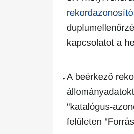
rekordazonosító
duplumellenőrzé
kapcsolatot a h
A beérkező reko
állományadatokt
"katalógus-azon
felületen "Forrás