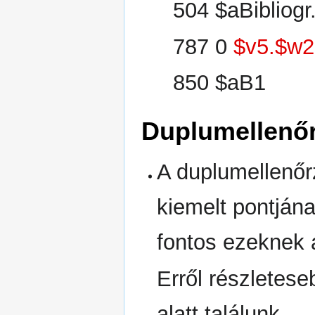
504 $aBibliogr
787 0
$v5.$w
850 $aB1
Duplumellenő
A duplumellenőrz
kiemelt pontjána
fontos ezeknek 
Erről részletes
alatt találunk.