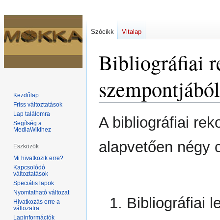
Szócikk
Vitalap
Bibliográfia
szempontjából
Kezdőlap
Friss változtatások
Lap találomra
Ugrás
Ugrás
A bibliográfiai re
Segítség a
a
a
MediaWikihez
navigációhoz
kereséshez
alapvetően négy c
Eszközök
Mi hivatkozik erre?
Kapcsolódó
változtatások
Speciális lapok
Nyomtatható változat
1. Bibliográfiai 
Hivatkozás erre a
változatra
Lapinformációk