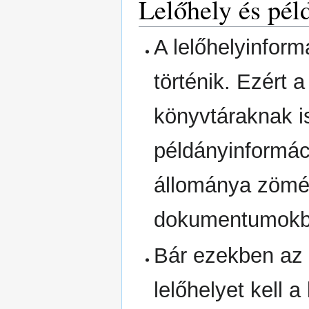
Lelőhely és pél
A lelőhelyinform
történik. Ezér
könyvtáraknak is
példányinformáci
állománya zömé
dokumentumokbó
Bár ezekben az 
lelőhelyet kell 