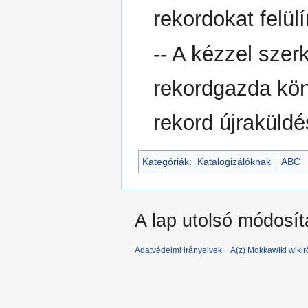
rekordokat felülí
-- A kézzel szer
rekordgazda köny
rekord újraküldé
Kategóriák
:
Katalogizálóknak
ABC
A lap utolsó módosít
Adatvédelmi irányelvek
A(z) Mokkawiki wikir