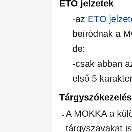
ETO jelzetek
-az
ETO jelzet
beíródnak a 
de:
-csak abban a
első 5 karakte
Tárgyszókezelés
A MOKKA a külö
tárgyszavakat is