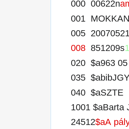
000 00622n
a
001 MOKKAN
005 20070521
008
851209s
020 $a963 05
035 $abibJG
040 $aSZTE
1001 $aBarta 
24512
$aA pály