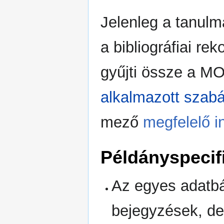
Jelenleg a tanul
a bibliográfiai re
gyűjti össze a 
alkalmazott szab
mező
megfelelő i
Példányspecif
Az egyes adatbá
bejegyzések, d