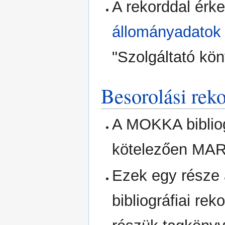
A rekorddal érk
állományadatok
"Szolgáltató kön
Besorolási rek
A MOKKA bibliog
kötelezően MARC
Ezek egy része 
bibliográfiai re