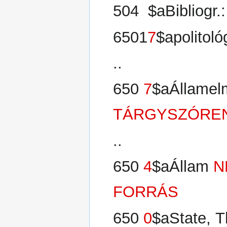
504 $aBibliogr.:
6501
7
$apolitoló
..
650
7
$aÁllamel
TÁRGYSZÓRE
..
650
4
$aÁllam
N
FORRÁS
650
0
$aState, 