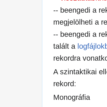
-- beengedi a re
megjelölheti a r
-- beengedi a re
talált a
logfájlo
rekordra vonatk
A szintaktikai el
rekord:
Monográfia