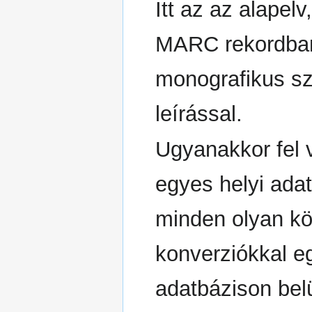
Itt az az alape
MARC rekordban 
monografikus sz
leírással.
Ugyanakkor fel 
egyes helyi ada
minden olyan kö
konverziókkal e
adatbázison bel