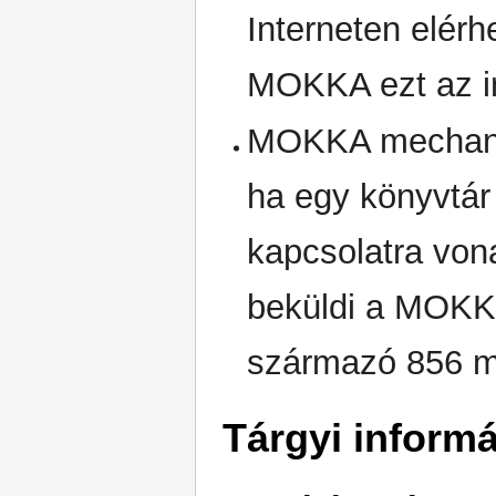
Interneten elér
MOKKA ezt az in
MOKKA mechani
ha egy könyvtár 
kapcsolatra vona
beküldi a MOKK
származó 856 me
Tárgyi inform