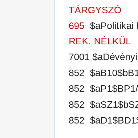
TÁRGYSZÓ
695
$aPolitikai 
REK. NÉLKÜL
7001 $aDévényi 
852 $aB10$bB1
852 $aP1$BP1
852 $aSZ1$bSZ
852 $aD1$BD1