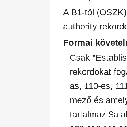
A B1-től (OSZK)
authority rekord
Formai követe
Csak "Establis
rekordokat fo
as, 110-es, 11
mező és amely
tartalmaz $a a