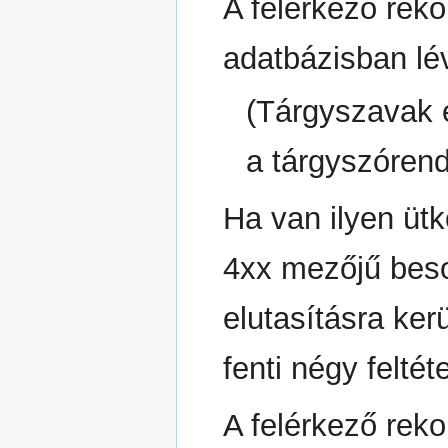
A felérkező rek
adatbázisban lé
(Tárgyszavak 
a tárgyszórend
Ha van ilyen ütk
4xx mezőjű besor
elutasításra ker
fenti négy feltét
A felérkező rek