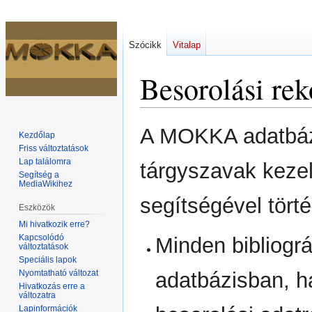
Szócikk
Vitalap
Besorolási r
Ugrás
Ugrás
A MOKKA adatbázi
Kezdőlap
a
a
Friss változtatások
navigációhoz
kereséshez
Lap találomra
tárgyszavak kezel
Segítség a
MediaWikihez
segítségével törté
Eszközök
Mi hivatkozik erre?
Kapcsolódó
Minden bibliográ
változtatások
Speciális lapok
Nyomtatható változat
adatbázisban, h
Hivatkozás erre a
változatra
Lapinformációk