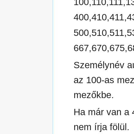
100,110,111,1
400,410,411,4
500,510,511,5
667,670,675,6
Személynév aut
az 100-as mez
mezőkbe.
Ha már van a 
nem írja fölül.