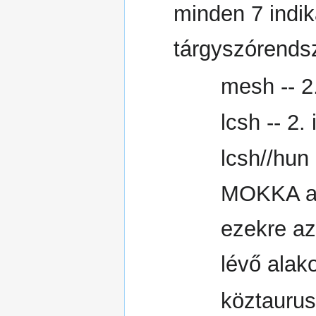
minden 7 indik
tárgyszórendsz
mesh -- 2.
lcsh -- 2.
lcsh//hun 
MOKKA ad
ezekre az 
lévő alak
köztaurus