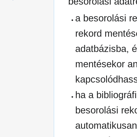
besorolási adatr
a besorolási re
rekord mentés
adatbázisba, és
mentésekor an
kapcsolódhas
ha a bibliográ
besorolási re
automatikusan