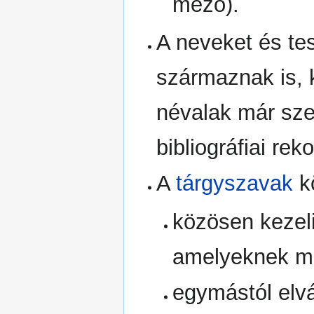
mező).
A neveket és tes
származnak is,
névalak már sze
bibliográfiai r
A
tárgyszavak
k
közösen kezel
amelyeknek má
egymástól elvá