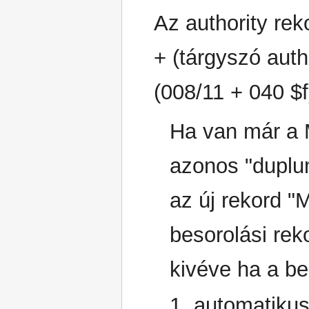
Az authority re
+ (tárgyszó auth
(008/11 + 040 $f
Ha van már a 
azonos "duplum
az új rekord "
besorolási reko
kivéve ha a be
1. automatikus