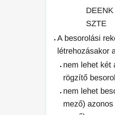
DEENK (
SZTE
A besorolási rek
létrehozásako
nem lehet két 
rögzítő besorol
nem lehet besor
mező) azonos m