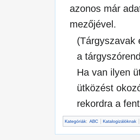
azonos már adat
mezőjével.
(Tárgyszavak 
a tárgyszórend
Ha van ilyen üt
ütközést okozó
rekordra a fent
Kategóriák
:
ABC
Katalogizálóknak