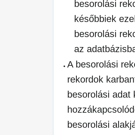
besorolási rek
későbbiek ezek
besorolási rek
az adatbázisb
A besorolási rek
rekordok karban
besorolási adat k
hozzákapcsolódó
besorolási alakjá