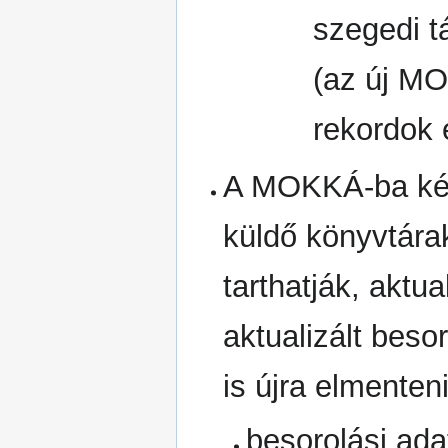
szegedi t
(az új MO
rekordok é
A MOKKÁ-ba kézz
küldő könyvtárak
tarthatják, aktu
aktualizált bes
is újra elmenteni
besorolási ada