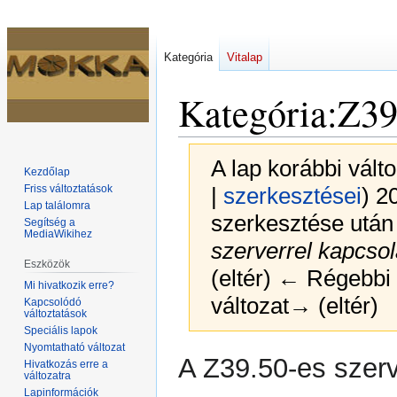
Kategória
Vitalap
Kategória
:
Z39
A lap korábbi vált
Kezdőlap
Friss változtatások
|
szerkesztései
)
20
Lap találomra
szerkesztése után 
Segítség a
MediaWikihez
szerverrel kapcsol
Eszközök
(eltér) ← Régebbi v
Mi hivatkozik erre?
változat→ (eltér)
Kapcsolódó
változtatások
Speciális lapok
Nyomtatható változat
Ugrás
Ugrás
A Z39.50-es szerv
Hivatkozás erre a
a
a
változatra
Lapinformációk
navigációhoz
kereséshez