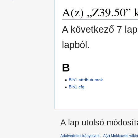
A(z) „Z39.50” k
A következő 7 lap
lapból.
B
Bib1 attributumok
Bib1.cfg
A lap utolsó módosít
Adatvédelmi irányelvek
A(z) Mokkawiki wikir