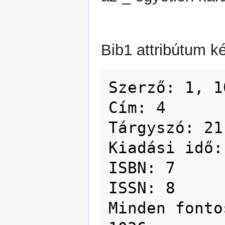
Bib1 attribútum k
Szerző: 1, 10
Cím: 4

Tárgyszó: 21

Kiadási idő: 
ISBN: 7

ISSN: 8

Minden fonto