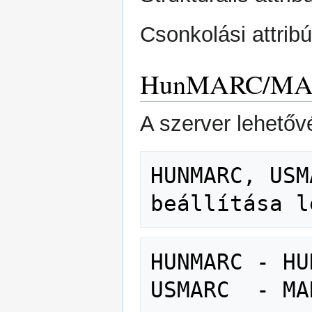
Csonkolási attrib
HunMARC/MARC
A szerver lehetővé
HUNMARC, USM
HUNMARC - HU