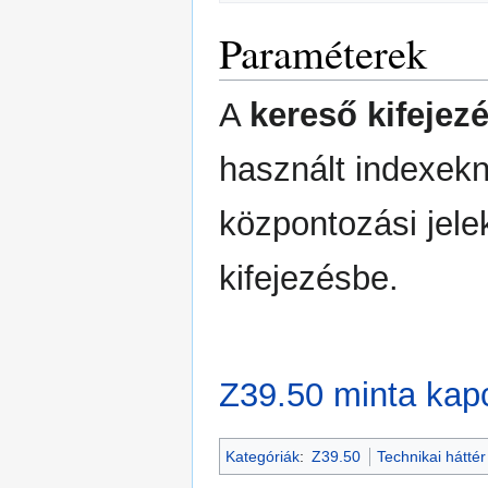
Paraméterek
A
kereső kifejez
használt indexekn
központozási jelek
kifejezésbe.
Z39.50 minta kap
Kategóriák
:
Z39.50
Technikai háttér