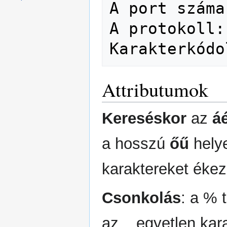
A port száma
A protokoll:
Karakterkódo
Attributumok
Kereséskor
az
á
a hosszú
őű
helye
karaktereket ékeze
Csonkolás
: a % 
az _ egyetlen kara