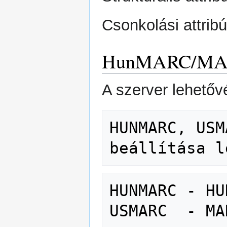
Csonkolási attrib
HunMARC/MARC
A szerver lehetővé
HUNMARC, USM
HUNMARC - HU