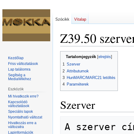
Szócikk
Vitalap
Z39.50 szerve
Ugrás
Ugrás
Tartalomjegyzék
Kezdőlap
a
a
Friss változtatások
1
Szerver
navigációhoz
kereséshez
Lap találomra
2
Attributumok
Segítség a
3
HunMARC/MARC21 letöltés
MediaWikihez
4
Paraméterek
Eszközök
Mi hivatkozik erre?
Szerver
Kapcsolódó
változtatások
Speciális lapok
Nyomtatható változat
Hivatkozás erre a
A szerver cí
változatra
Lapinformációk