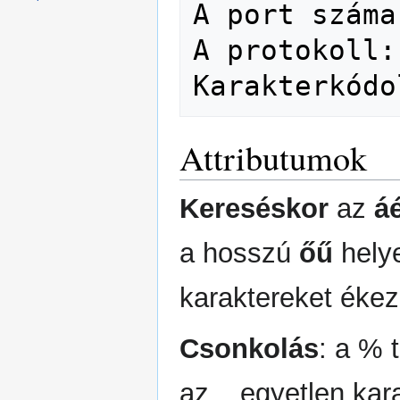
A port száma
A protokoll:
Karakterkódo
Attributumok
Kereséskor
az
á
a hosszú
őű
helye
karaktereket ékeze
Csonkolás
: a % 
az _ egyetlen kara