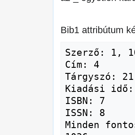
Bib1 attribútum k
Szerző: 1, 10
Cím: 4

Tárgyszó: 21

Kiadási idő: 
ISBN: 7

ISSN: 8

Minden fonto