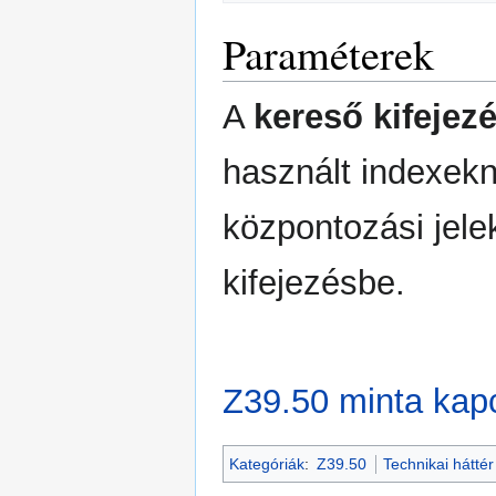
Paraméterek
A
kereső kifejez
használt indexekn
központozási jelek
kifejezésbe.
Z39.50 minta kap
Kategóriák
:
Z39.50
Technikai háttér