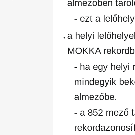
almezőben tárol
- ezt a lelőhel
a helyi lelőhely
MOKKA rekordb
- ha egy helyi 
mindegyik bek
almezőbe.
- a 852 mező tá
rekordazonosít