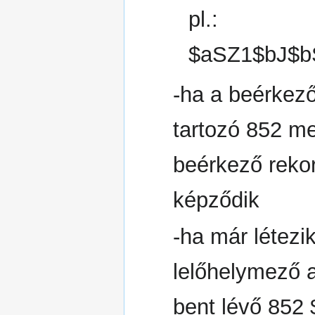
pl.:
$aSZ1$bJ$b
-ha a beérkező
tartozó 852 m
beérkező rekor
képződik
-ha már létezi
lelőhelymező 
bent lévő 852 