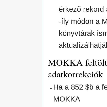
érkező rekord a
-íly módon a M
könyvtárak ismé
aktualizálhatjá
MOKKA feltöltő
adatkorrekciók
Ha a 852 $b a fe
MOKKA