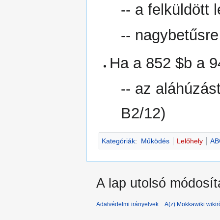
-- a felküldött
-- nagybetűsre
Ha a 852 $b a 9
-- az aláhúzást
B2/12)
Kategóriák
:
Működés
Lelőhely
AB
A lap utolsó módosít
Adatvédelmi irányelvek
A(z) Mokkawiki wikir