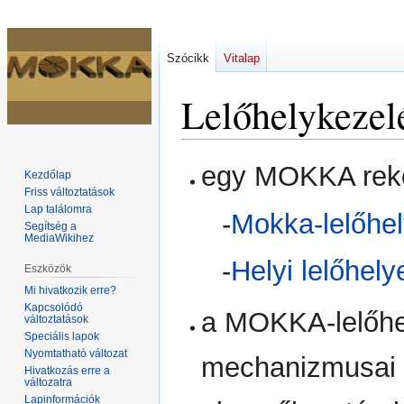
Szócikk
Vitalap
Lelőhelykezel
Ugrás
Ugrás
egy MOKKA rekor
Kezdőlap
a
a
Friss változtatások
navigációhoz
kereséshez
Lap találomra
-
Mokka-lelőhel
Segítség a
MediaWikihez
-
Helyi lelőhely
Eszközök
Mi hivatkozik erre?
Kapcsolódó
a MOKKA-lelőhe
változtatások
Speciális lapok
Nyomtatható változat
mechanizmusai 
Hivatkozás erre a
változatra
Lapinformációk