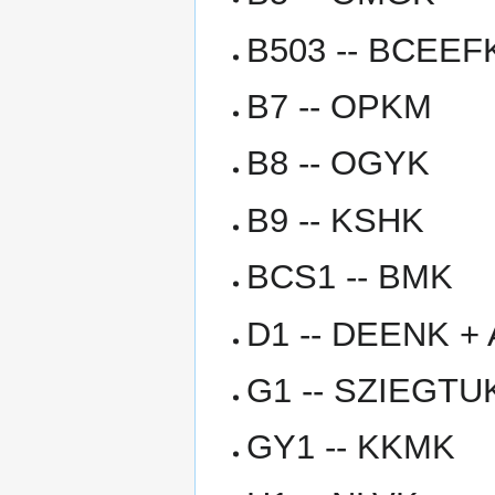
B503 -- BCEEF
B7 -- OPKM
B8 -- OGYK
B9 -- KSHK
BCS1 -- BMK
D1 -- DEENK +
G1 -- SZIEGTU
GY1 -- KKMK