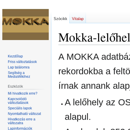
Szócikk
Vitalap
Mokka-lelőhe
Ugrás
Ugrás
A MOKKA adatbázi
Kezdőlap
a
a
Friss változtatások
navigációhoz
kereséshez
Lap találomra
rekordokba a felt
Segítség a
MediaWikihez
írnak annank alap
Eszközök
Mi hivatkozik erre?
Kapcsolódó
A lelőhely az OS
változtatások
Speciális lapok
Nyomtatható változat
alapul.
Hivatkozás erre a
változatra
Lapinformációk