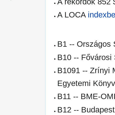
A rekordok 852 
A LOCA
indexb
B1 -- Országos
B10 -- Fővárosi
B1091 -- Zrínyi
Egyetemi Könyv
B11 -- BME-OM
B12 -- Budapest