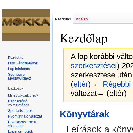
Kezdőlap
Vitalap
Kezdőlap
A lap korábbi vált
Kezdőlap
Friss változtatások
szerkesztései
)
2024
Lap találomra
szerkesztése után 
Segítség a
MediaWikihez
(
eltér
)
← Régebbi 
Eszközök
változat→ (eltér)
Mi hivatkozik erre?
Kapcsolódó
változtatások
Ugrás
Ugrás
Speciális lapok
Könyvtárak
a
a
Nyomtatható változat
Hivatkozás erre a
navigációhoz
kereséshez
változatra
Leírások a köny
Lapinformációk