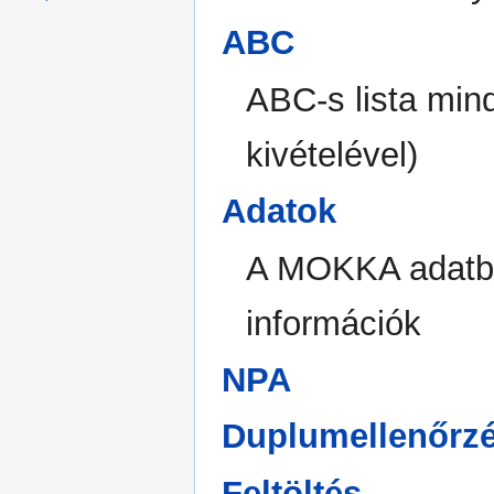
ABC
ABC-s lista mind
kivételével)
Adatok
A MOKKA adatbá
információk
NPA
Duplumellenőrz
Feltöltés