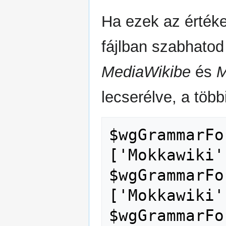
Ha ezek az érték
fájlban szabhatod 
MediaWikibe
és
M
lecserélve, a töb
$wgGrammarFo
['Mokkawiki'
$wgGrammarFo
['Mokkawiki'
$wgGrammarFo