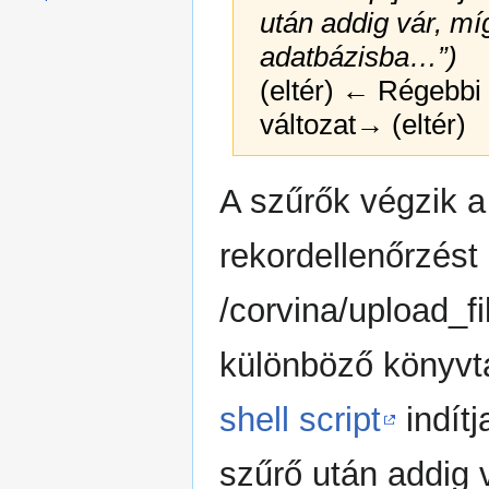
után addig vár, m
adatbázisba…”)
(eltér) ← Régebbi v
változat→ (eltér)
Ugrás
Ugrás
A szűrők végzik a
a
a
navigációhoz
kereséshez
rekordellenőrzést
/corvina/upload_fi
különböző könyvtá
shell script
indítj
szűrő után addig 