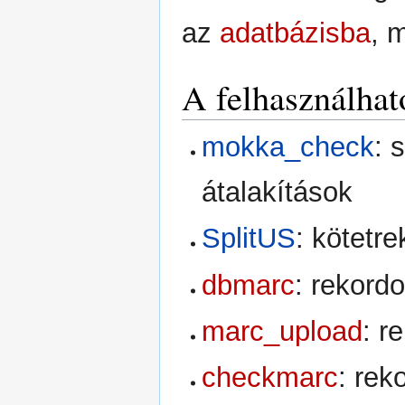
az
adatbázisba
, 
A felhasználha
mokka_check
: 
átalakítások
SplitUS
: kötetr
dbmarc
: rekord
marc_upload
: r
checkmarc
: rek