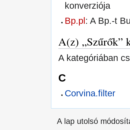
konverziója
Bp.pl
: A Bp.-t B
A(z) „Szűrők” k
A kategóriában cs
C
Corvina.filter
A lap utolsó módosít