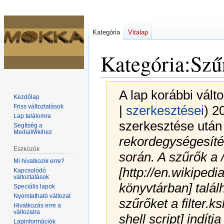
Kategória
Vitalap
Kategória
:
Szű
A lap korábbi vált
Kezdőlap
Friss változtatások
|
szerkesztései
)
20
Lap találomra
szerkesztése után 
Segítség a
MediaWikihez
rekordegységesíté
Eszközök
során. A szűrők a /
Mi hivatkozik erre?
[http://en.wikipedi
Kapcsolódó
változtatások
könyvtárban] talál
Speciális lapok
Nyomtatható változat
szűrőket a filter.ks
Hivatkozás erre a
változatra
shell script] indít
Lapinformációk