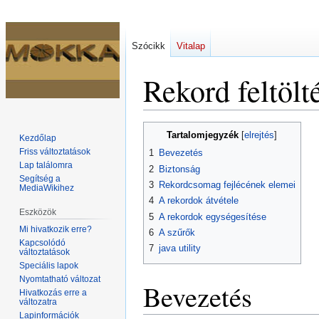
Szócikk
Vitalap
Rekord feltölt
Ugrás
Ugrás
Tartalomjegyzék
Kezdőlap
a
a
Friss változtatások
1
Bevezetés
navigációhoz
kereséshez
Lap találomra
2
Biztonság
Segítség a
3
Rekordcsomag fejlécének elemei
MediaWikihez
4
A rekordok átvétele
Eszközök
5
A rekordok egységesítése
Mi hivatkozik erre?
6
A szűrők
Kapcsolódó
7
java utility
változtatások
Speciális lapok
Nyomtatható változat
Bevezetés
Hivatkozás erre a
változatra
Lapinformációk