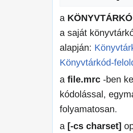
a
KÖNYVTÁRKÓ
a saját könyvtárkó
alapján:
Könyvtárk
Könyvtárkód-felol
a
file.mrc
-ben ke
kódolással, egym
folyamatosan.
a
[-cs charset]
op