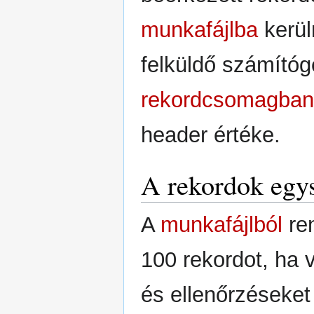
munkafájlba
kerül
felküldő számító
rekordcsomagban
header értéke.
A rekordok egys
A
munkafájlból
re
100 rekordot, ha v
és ellenőrzéseket