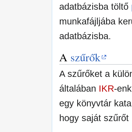
adatbázisba töltő
munkafájljába ker
adatbázisba.
A
szűrők
A szűrőket a külö
általában
IKR
-enk
egy könyvtár kata
hogy saját szűrőt