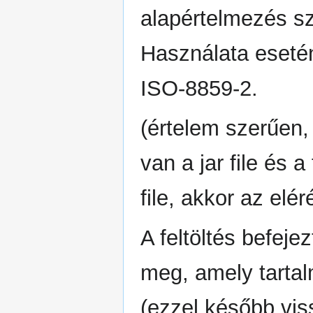
alapértelmezés sz
Használata eseté
ISO-8859-2.
(értelem szerűen
van a jar file és 
file, akkor az elér
A feltöltés befeje
meg, amely tartal
(ezzel később vis