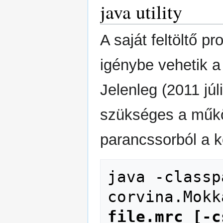
java utility
A saját feltöltő 
igénybe vehetik a 
Jelenleg (2011 júl
szükséges a műkö
parancssorból a 
java -classp
corvina.Mokk
file.mrc
[-c