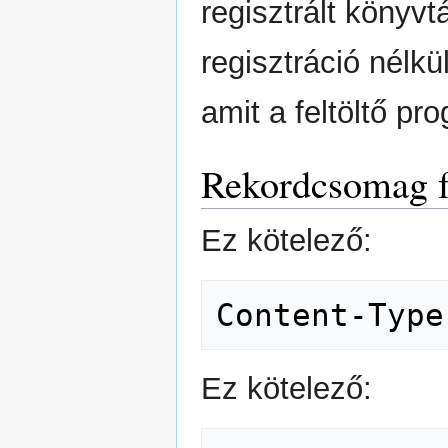
regisztrált könyvt
regisztráció nélkü
amit a feltöltő pr
Rekordcsomag f
Ez kötelező:
Ez kötelező: