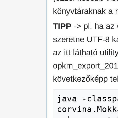
könyvtáraknak a r
TIPP
-> pl. ha az
szeretne UTF-8 ka
az itt látható util
opkm_export_2012
következőképp te
java -classp
corvina.Mokk