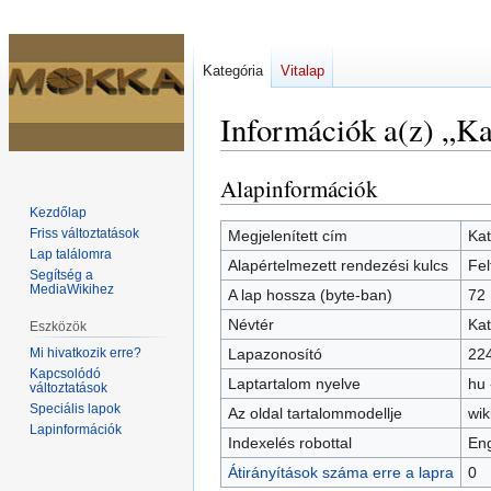
Kategória
Vitalap
Információk a(z) „Kat
Alapinformációk
Ugrás
Ugrás
a
a
Kezdőlap
navigációhoz
kereséshez
Friss változtatások
Megjelenített cím
Kat
Lap találomra
Alapértelmezett rendezési kulcs
Fel
Segítség a
MediaWikihez
A lap hossza (byte-ban)
72
Névtér
Kat
Eszközök
Mi hivatkozik erre?
Lapazonosító
22
Kapcsolódó
Laptartalom nyelve
hu 
változtatások
Speciális lapok
Az oldal tartalommodellje
wik
Lapinformációk
Indexelés robottal
Eng
Átirányítások száma erre a lapra
0