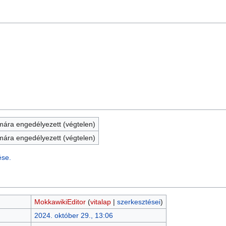
ára engedélyezett (végtelen)
ára engedélyezett (végtelen)
ése.
MokkawikiEditor
(
vitalap
|
szerkesztései
)
2024. október 29., 13:06