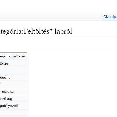
Olvasás
egória:Feltöltés” lapról
egória:Feltöltés
töltés
egória
4
- magyar
iszöveg
edélyezett