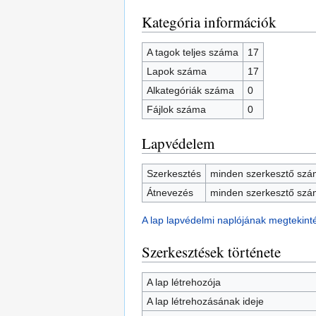
Kategória információk
A tagok teljes száma
17
Lapok száma
17
Alkategóriák száma
0
Fájlok száma
0
Lapvédelem
Szerkesztés
minden szerkesztő szám
Átnevezés
minden szerkesztő szám
A lap lapvédelmi naplójának megtekint
Szerkesztések története
A lap létrehozója
A lap létrehozásának ideje