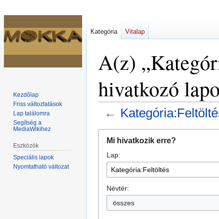
Kategória
Vitalap
A(z) „Kategóri
hivatkozó lap
Kezdőlap
Friss változtatások
←
Kategória:Feltölté
Lap találomra
Segítség a
MediaWikihez
Ugrás
Ugrás
Mi hivatkozik erre?
a
a
Eszközök
Lap:
navigációhoz
kereséshez
Speciális lapok
Nyomtatható változat
Névtér:
összes