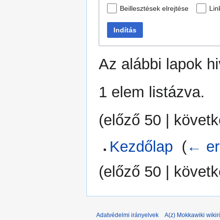
Beillesztések elrejtése
Lin
Indítás
Az alábbi lapok h
1 elem listázva.
(
előző 50
|
követk
Kezdőlap
‎
(
← er
(
előző 50
|
követk
Adatvédelmi irányelvek
A(z) Mokkawiki wikir