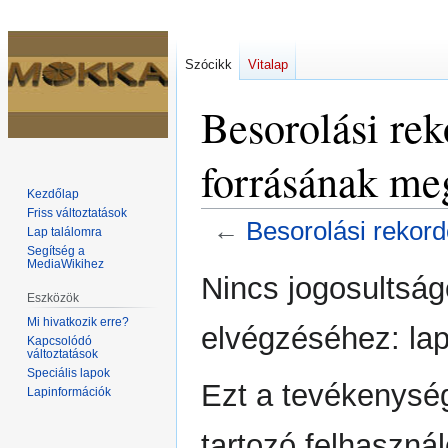
Szócikk
Vitalap
Besorolási r
forrásának me
Kezdőlap
Friss változtatások
←
Besorolási rekor
Lap találomra
Segítség a
MediaWikihez
Ugrás
Ugrás
Nincs jogosultsá
a
a
Eszközök
navigációhoz
kereséshez
Mi hivatkozik erre?
elvégzéséhez: lap
Kapcsolódó
változtatások
Speciális lapok
Ezt a tevékenysé
Lapinformációk
tartozó felhasznál