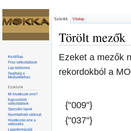
Szócikk
Vitalap
Törölt mezők
Ugrás
Ugrás
Ezeket a mezők ne
Kezdőlap
a
a
Friss változtatások
navigációhoz
kereséshez
Lap találomra
rekordokból a MO
Segítség a
MediaWikihez
Eszközök
Mi hivatkozik erre?
Kapcsolódó
{"009"}
változtatások
Speciális lapok
Nyomtatható változat
{"037"}
Hivatkozás erre a
változatra
Lapinformációk