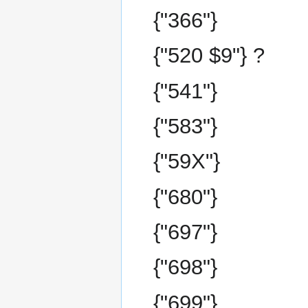
{"366"}
{"520 $9"} ?
{"541"}
{"583"}
{"59X"}
{"680"}
{"697"}
{"698"}
{"699"}