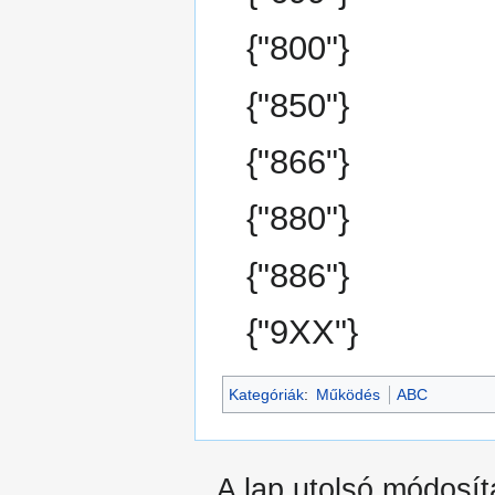
{"800"}
{"850"}
{"866"}
{"880"}
{"886"}
{"9XX"}
Kategóriák
:
Működés
ABC
A lap utolsó módosít