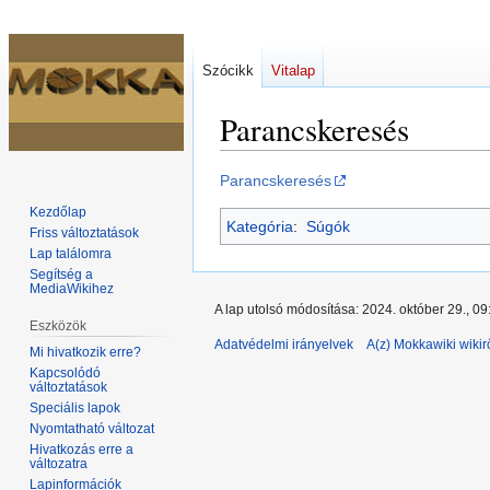
Szócikk
Vitalap
Parancskeresés
Ugrás
Ugrás
Parancskeresés
a
a
Kezdőlap
Kategória
:
Súgók
navigációhoz
kereséshez
Friss változtatások
Lap találomra
Segítség a
MediaWikihez
A lap utolsó módosítása: 2024. október 29., 09
Eszközök
Adatvédelmi irányelvek
A(z) Mokkawiki wikir
Mi hivatkozik erre?
Kapcsolódó
változtatások
Speciális lapok
Nyomtatható változat
Hivatkozás erre a
változatra
Lapinformációk