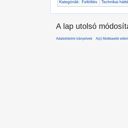
Kategóriák
:
Feltöltés
Technikai hátt
A lap utolsó módosít
Adatvédelmi irányelvek
A(z) Mokkawiki wikir