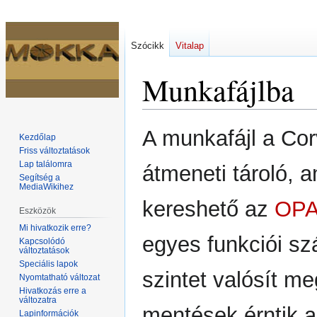
Szócikk
Vitalap
Munkafájlba
Ugrás
Ugrás
A munkafájl a Cor
Kezdőlap
a
a
Friss változtatások
navigációhoz
kereséshez
Lap találomra
átmeneti tároló,
Segítség a
MediaWikihez
kereshető az
OP
Eszközök
Mi hivatkozik erre?
egyes funkciói s
Kapcsolódó
változtatások
Speciális lapok
szintet valósít m
Nyomtatható változat
Hivatkozás erre a
változatra
mentések érntik a
Lapinformációk