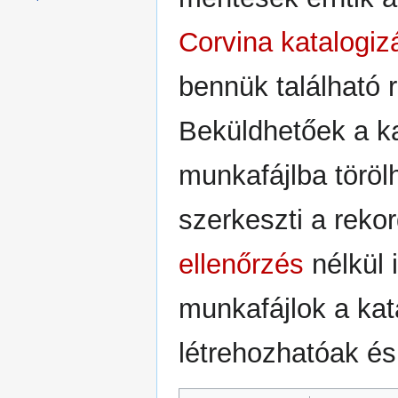
Corvina katalogiz
bennük található 
Beküldhetőek a k
munkafájlba törölh
szerkeszti a reko
ellenőrzés
nélkül 
munkafájlok a ka
létrehozhatóak és