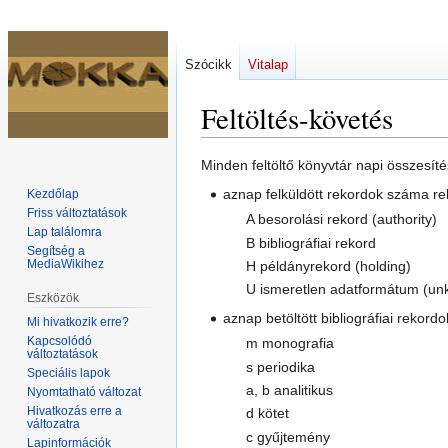
Szócikk
Vitalap
Feltöltés-követés
Ugrás
Ugrás
Minden feltöltő könyvtár napi összesíté
a
a
aznap felküldött rekordok száma re
Kezdőlap
navigációhoz
kereséshez
Friss változtatások
A besorolási rekord (authority)
Lap találomra
B bibliográfiai rekord
Segítség a
MediaWikihez
H példányrekord (holding)
U ismeretlen adatformátum (un
Eszközök
aznap betöltött bibliográfiai rekord
Mi hivatkozik erre?
Kapcsolódó
m monografia
változtatások
s periodika
Speciális lapok
a, b analitikus
Nyomtatható változat
Hivatkozás erre a
d kötet
változatra
c gyűjtemény
Lapinformációk