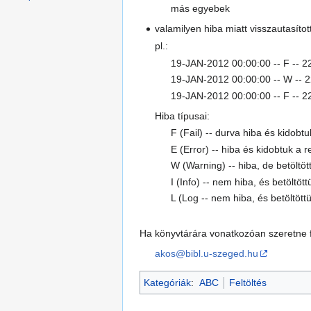
más egyebek
valamilyen hiba miatt visszautasít
pl.:
19-JAN-2012 00:00:00 -- F -- 22
19-JAN-2012 00:00:00 -- W -- 2
19-JAN-2012 00:00:00 -- F -- 22
Hiba típusai:
F (Fail) -- durva hiba és kidobt
E (Error) -- hiba és kidobtuk a r
W (Warning) -- hiba, de betöltöt
I (Info) -- nem hiba, és betöltö
L (Log -- nem hiba, és betöltött
Ha könyvtárára vonatkozóan szeretne fel
akos@bibl.u-szeged.hu
Kategóriák
:
ABC
Feltöltés