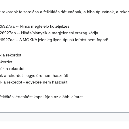
ott rekordok felsorolása a felküldés dátumának, a hiba típusának, a r
6927aa -- Nincs megfelelő kötetjelzés!
26927ab -- Hibás/hiányzik a megjelenési ország kódja
6927ac -- A MOKKA jelenleg ilyen típusú leírást nem fogad!
uk a rekordot
ekordot
tük a rekordot
ttük a rekordot - egyelőre nem használt
ük a rekordot - egyelőre nem használt
töltési értesítést kapni írjon az alábbi címre: