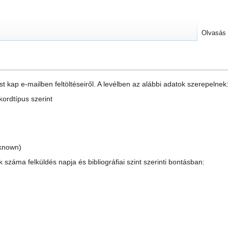
Olvasás
st kap e-mailben feltöltéseiről. A levélben az alábbi adatok szerepelnek
kordtípus szerint
known)
ok száma felküldés napja és bibliográfiai szint szerinti bontásban: