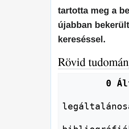
tartotta meg a be
újabban bekerül
kereséssel.
Rövid tudományt
0 Ál
              00 A tudomány és kul
legáltalános
              01 Könyvész