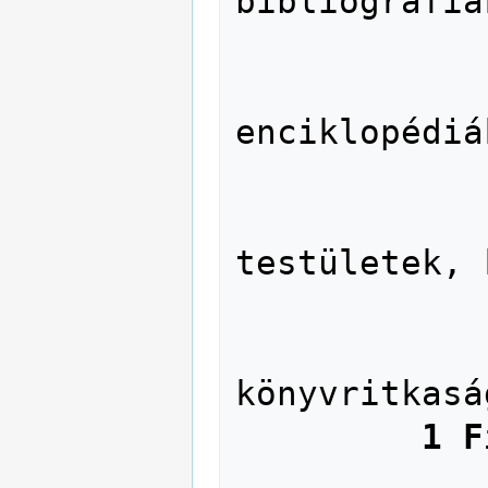
bibliográfiá
              030 Referenszköny
enciklopédiá
              050 Folyóiratgyűjtem
              06 Szervezet
testületek, 
              08 Gyűjteményes m
              09 Kézirat
könyvritkaság
1 F
              19 Filozófiatört