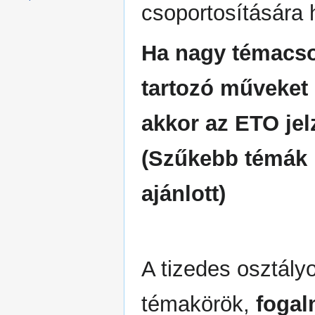
csoportosítására 
Ha nagy témacs
tartozó műveket 
akkor az ETO jel
(Szűkebb témák 
ajánlott)
A tizedes osztály
témakörök,
fogal