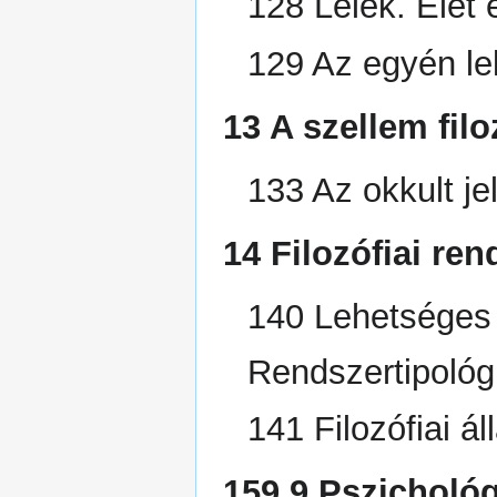
128 Lélek. Élet 
129 Az egyén le
13 A szellem filo
133 Az okkult j
14 Filozófiai re
140 Lehetséges f
Rendszertipológ
141 Filozófiai ál
159.9 Pszichológ