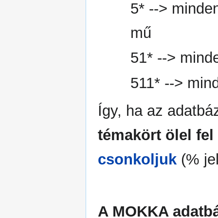
5* --> minde
mű
51* --> mind
511* --> min
Így, ha az adatb
témakört ölel fe
csonkoljuk
(% jel
A MOKKA adatbá