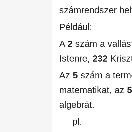
számrendszer hely
Például:
A
2
szám a vallást 
Istenre,
232
Krisz
Az
5
szám a term
matematikat, az
5
algebrát.
pl.