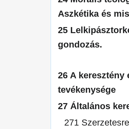
Aszkétika és mis
25 Lelkipásztork
gondozás.
26 A keresztény 
tevékenysége
27 Általános ker
271 Szerzetesr