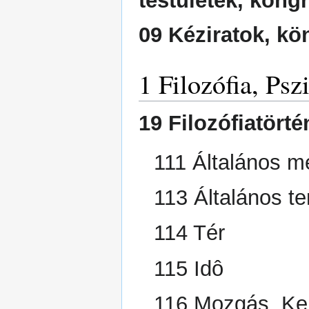
testületek, kon
09 Kéziratok, kö
1 Filozófia, Psz
19 Filozófiatörté
111 Általános me
113 Általános t
114 Tér
115 Idô
116 Mozgás, Kel