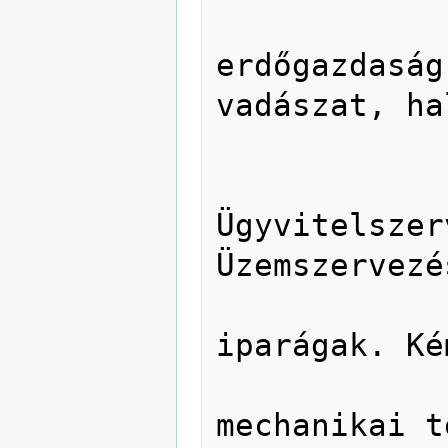
               63 Mezőgazd
erdőgazdaság
vadászat, ha
               64 Házt
               65 Szerv
Ügyvitelszer
Üzemszervezés
               66 Vegyipar és
iparágak. Ké
               67 Iparág
mechanikai t