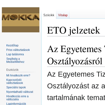
Szócikk
Vitalap
ETO jelzetek
Az Egyetemes 
Ugrás
Ugrás
Kezdőlap
a
a
Friss változtatások
Lap találomra
navigációhoz
kereséshez
Osztályozásról
Segítség a
MediaWikihez
Eszközök
Az Egyetemes Ti
Mi hivatkozik erre?
Kapcsolódó
változtatások
Osztályozást az 
Speciális lapok
Nyomtatható változat
tartalmának temat
Hivatkozás erre a
változatra
Lapinformációk