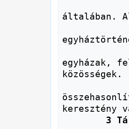
               26 A keresztény
általában. A
               27 Általános ker
egyháztörténe
               28 Különféle ker
egyházak, fe
közösségek.

               29 Általán
összehasonlí
keresztény v
3 Tá