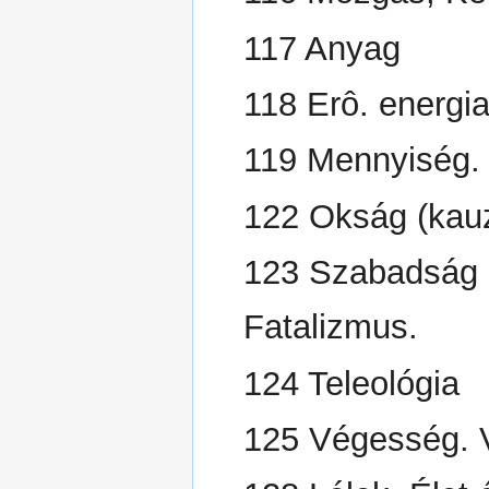
117 Anyag
118 Erô. energi
119 Mennyiség.
122 Okság (kauz
123 Szabadság 
Fatalizmus.
124 Teleológia
125 Végesség. 