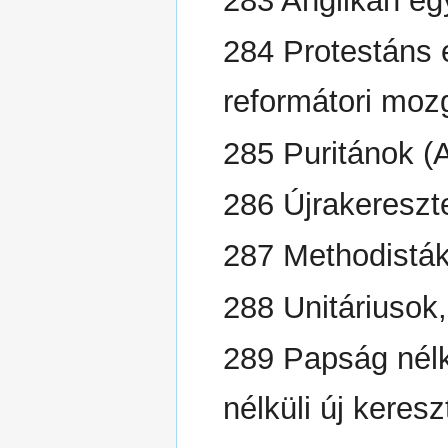
283 Anglikán e
284 Protestáns 
reformátori mo
285 Puritánok (A
286 Újrakereszt
287 Methodistá
288 Unitáriusok, 
289 Papság nélk
nélküli új keres