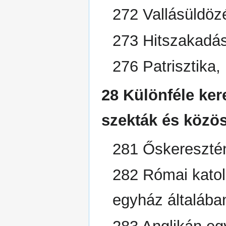
272 Vallásüldöz
273 Hitszakadás
276 Patrisztika,
28 Különféle ker
szekták és közö
281 Őskeresztén
282 Római katol
egyház általába