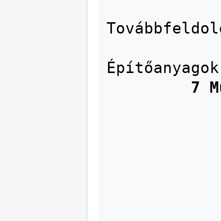
               68 Ipar
Továbbfeldol
               69 Építő
Építőanyagok

7 M
               71 Területre
               72 Épít
               73 Szobr
               74 Rajzműv
               75 Fest
               76 Grafikai műv