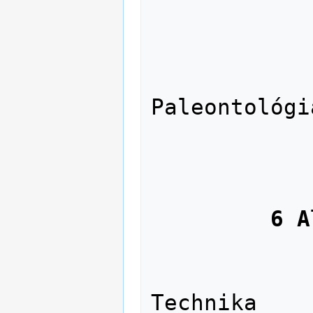
               54 K
               55 Földtudo
               56 Őslén
Paleontológia
               57 Bio
               58 Növé
               59 Áll
6 A
               61 Orvostud
               62 Mérnöki tudo
Technika
