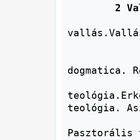
2 Va
               21 Termés
vallás.Vallá
               22 Biblia, Sze
               23 Dogmatika. Th
dogmatica. R
               24 Mor
teológia.Erk
teológia. As
               25 Lelkipásztorko
Pasztorális 