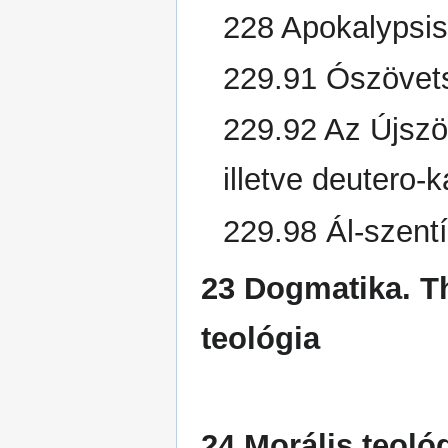
228 Apokalypsis
229.91 Ószövets
229.92 Az Újszöv
illetve deutero
229.98 Ál-szent
23 Dogmatika. T
teológia
24 Morális teológ