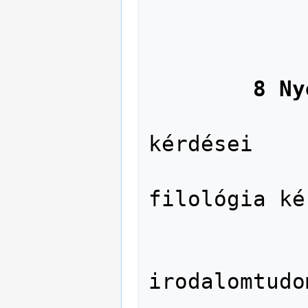
               77 Fényké
               78 
               79 Szóra
8 Ny
               800 A nyelv ált
kérdései

               801 A nyelvés
filológia ké
               Egyes ny
               82 Világiro
irodalomtudo