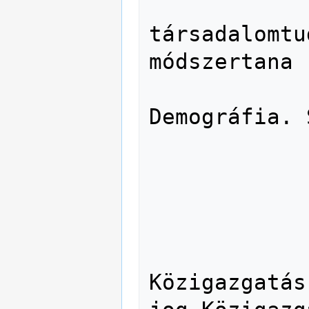
               3
társadalomtu
módszertana

               31 Statisz
Demográfia. 
               316 Szocio
               32 Politikatu
               33 Közgazda
               34 Jog. Jogtu
               35 Államigaz
Közigazgatás