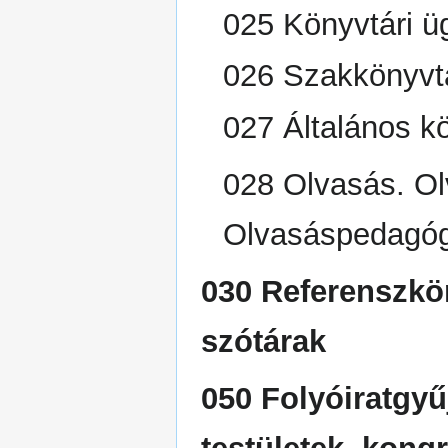
025 Könyvtári üg
026 Szakkönyvt
027 Általános k
028 Olvasás. Ol
Olvasáspedagóg
030 Referenszkön
szótárak
050 Folyóiratgy