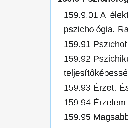
159.9.01 A lélekt
pszichológia. Ra
159.91 Pszichofi
159.92 Pszichik
teljesítôképess
159.93 Érzet. É
159.94 Érzelem.
159.95 Magsabb