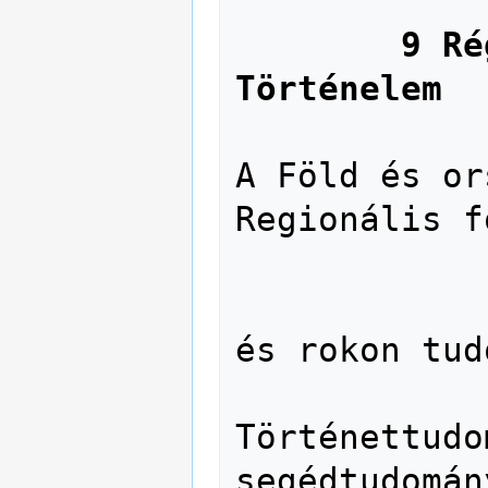
               Egyes irod
9 Ré
Történelem
               91 Földrajz. Geo
A Föld és or
Regionális f
               902 Rég
               929 Életrajz. Bi
és rokon tud
               930 Történ
Történettudo
segédtudomány