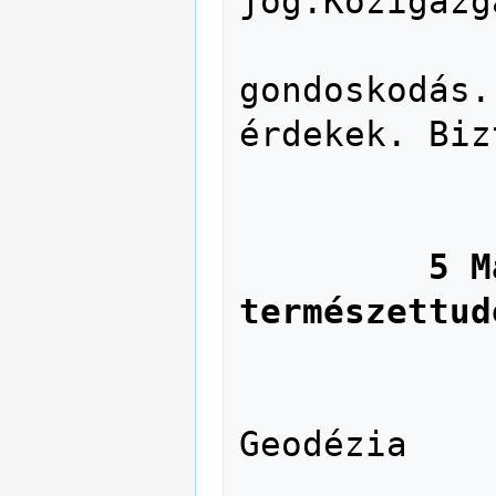
jog.Közigazg
               36 Szoc
gondoskodás.
érdekek. Biz
               37 Nevelés és o
               39 Etnog
5 M
természettud
               51 Matem
               52 Csillagá
Geodézia

               53 Fi