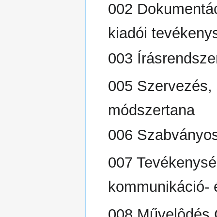
002 Dokumentác
kiadói tevékeny
003 Írásrendsze
005 Szervezés,
módszertana
006 Szabványos
007 Tevékenység
kommunikáció- 
008 Művelôdés.C