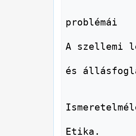
              11 A lét filozó
problémái

              13 A szellem filozóf
A szellemi l
              14 Filozófiai rendsz
és állásfogl
              16 Logika. Logiszt
Ismeretelméle
              17 Erkölcs. Erkölcs
Etika.
