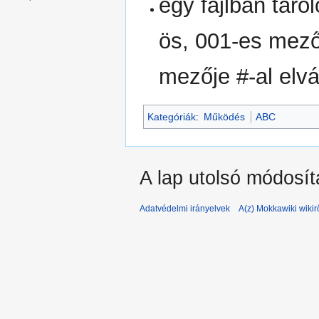
egy fájlban táro
ös, 001-es mező
mezője #-al elvá
Kategóriák
:
Működés
ABC
A lap utolsó módosít
Adatvédelmi irányelvek
A(z) Mokkawiki wikir