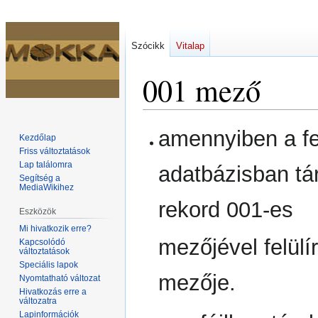
Szócikk
Vitalap
001 mező
Ugrás
Ugrás
amennyiben a fel
Kezdőlap
a
a
Friss változtatások
navigációhoz
kereséshez
Lap találomra
adatbázisban tár
Segítség a
MediaWikihez
rekord 001-es
Eszközök
Mi hivatkozik erre?
mezőjével felülí
Kapcsolódó
változtatások
Speciális lapok
mezője.
Nyomtatható változat
Hivatkozás erre a
változatra
Lapinformációk