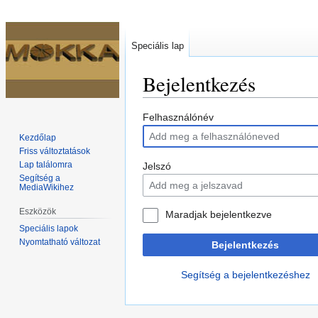
Speciális lap
Bejelentkezés
Ugrás
Ugrás
Felhasználónév
a
a
Kezdőlap
navigációhoz
kereséshez
Friss változtatások
Lap találomra
Jelszó
Segítség a
MediaWikihez
Eszközök
Maradjak bejelentkezve
Speciális lapok
Nyomtatható változat
Bejelentkezés
Segítség a bejelentkezéshez