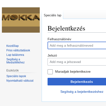
Speciális lap
Bejelentkezés
Ugrás
Ugrás
Felhasználónév
a
a
Kezdőlap
navigációhoz
kereséshez
Friss változtatások
Lap találomra
Jelszó
Segítség a
MediaWikihez
Eszközök
Maradjak bejelentkezve
Speciális lapok
Nyomtatható változat
Bejelentkezés
Segítség a bejelentkezéshez