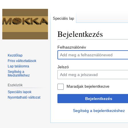
Speciális lap
Bejelentkezés
Ugrás
Ugrás
Felhasználónév
a
a
Kezdőlap
navigációhoz
kereséshez
Friss változtatások
Lap találomra
Jelszó
Segítség a
MediaWikihez
Eszközök
Maradjak bejelentkezve
Speciális lapok
Nyomtatható változat
Bejelentkezés
Segítség a bejelentkezéshez