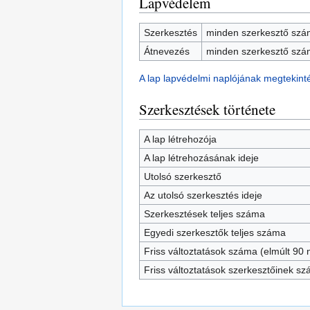
Lapvédelem
Szerkesztés
minden szerkesztő szám
Átnevezés
minden szerkesztő szám
A lap lapvédelmi naplójának megtekint
Szerkesztések története
A lap létrehozója
A lap létrehozásának ideje
Utolsó szerkesztő
Az utolsó szerkesztés ideje
Szerkesztések teljes száma
Egyedi szerkesztők teljes száma
Friss változtatások száma (elmúlt 90 n
Friss változtatások szerkesztőinek s