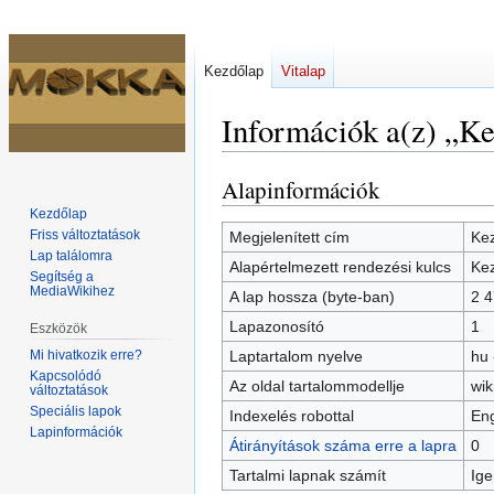
Kezdőlap
Vitalap
Információk a(z) „Ke
Alapinformációk
Ugrás
Ugrás
a
a
Kezdőlap
navigációhoz
kereséshez
Friss változtatások
Megjelenített cím
Ke
Lap találomra
Alapértelmezett rendezési kulcs
Ke
Segítség a
MediaWikihez
A lap hossza (byte-ban)
2 
Lapazonosító
1
Eszközök
Mi hivatkozik erre?
Laptartalom nyelve
hu 
Kapcsolódó
Az oldal tartalommodellje
wik
változtatások
Speciális lapok
Indexelés robottal
Eng
Lapinformációk
Átirányítások száma erre a lapra
0
Tartalmi lapnak számít
Ige