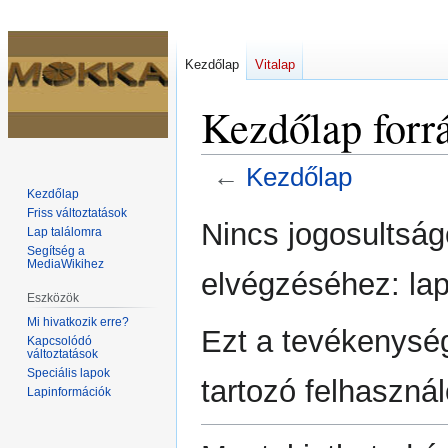
Kezdőlap
Vitalap
Kezdőlap forr
←
Kezdőlap
Kezdőlap
Friss változtatások
Ugrás
Ugrás
Nincs jogosultsá
Lap találomra
a
a
Segítség a
navigációhoz
kereséshez
MediaWikihez
elvégzéséhez: lap
Eszközök
Mi hivatkozik erre?
Ezt a tevékenysé
Kapcsolódó
változtatások
Speciális lapok
tartozó felhasznál
Lapinformációk