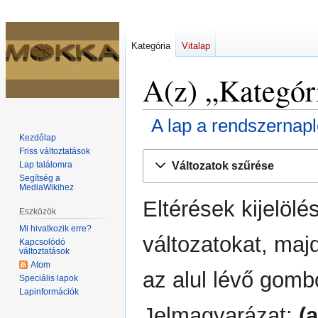
Kategória
Vitalap
A(z) „Kategór
A lap a rendszernap
Kezdőlap
Friss változtatások
Ugrás
Ugrás
Változatok szűrése
Lap találomra
a
a
Segítség a
navigációhoz
kereséshez
MediaWikihez
Eltérések kijelölé
Eszközök
Mi hivatkozik erre?
változatokat, maj
Kapcsolódó
változtatások
Atom
az alul lévő gomb
Speciális lapok
Lapinformációk
Jelmagyarázat:
(a