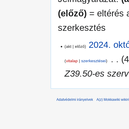
(előző)
= eltérés 
szerkesztés
2024.
2024. okt
akt
előző
október
29.
‎
4
vitalap
szerkesztései
Z39.50-es szerv
Adatvédelmi irányelvek
A(z) Mokkawiki wikir