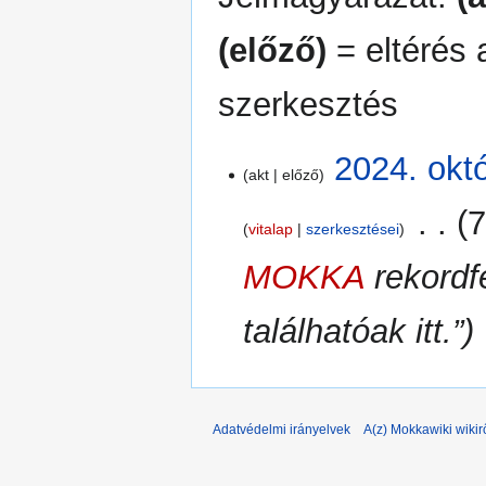
(előző)
= eltérés 
szerkesztés
2024.
2024. okt
akt
előző
október
29.
‎
7
vitalap
szerkesztései
MOKKA
rekordf
találhatóak itt.”
Adatvédelmi irányelvek
A(z) Mokkawiki wikir