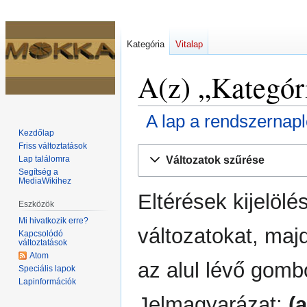
Kategória
Vitalap
A(z) „Kategóri
A lap a rendszernap
Kezdőlap
Friss változtatások
Ugrás
Ugrás
Változatok szűrése
Lap találomra
a
a
Segítség a
navigációhoz
kereséshez
MediaWikihez
Eltérések kijelölé
Eszközök
Mi hivatkozik erre?
változatokat, maj
Kapcsolódó
változtatások
Atom
az alul lévő gomb
Speciális lapok
Lapinformációk
Jelmagyarázat:
(a