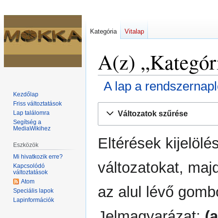
Kategória
Vitalap
A(z) „Kategór
A lap a rendszernap
Kezdőlap
Friss változtatások
Ugrás
Ugrás
Változatok szűrése
Lap találomra
a
a
Segítség a
navigációhoz
kereséshez
MediaWikihez
Eltérések kijelölé
Eszközök
Mi hivatkozik erre?
változatokat, maj
Kapcsolódó
változtatások
Atom
az alul lévő gomb
Speciális lapok
Lapinformációk
Jelmagyarázat:
(a