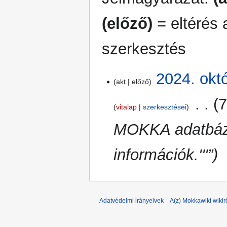
(előző)
= eltérés 
szerkesztés
2024.
2024. okt
akt
előző
október
29.
‎
7
vitalap
szerkesztései
MOKKA adatbázi
információk.'''”
Adatvédelmi irányelvek
A(z) Mokkawiki wikir