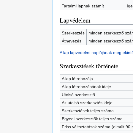
Tartalmi lapnak számít
Ige
Lapvédelem
Szerkesztés
minden szerkesztő szám
Átnevezés
minden szerkesztő szám
A lap lapvédelmi naplójának megtekint
Szerkesztések története
A lap létrehozója
A lap létrehozásának ideje
Utolsó szerkesztő
Az utolsó szerkesztés ideje
Szerkesztések teljes száma
Egyedi szerkesztők teljes száma
Friss változtatások száma (elmúlt 90 n