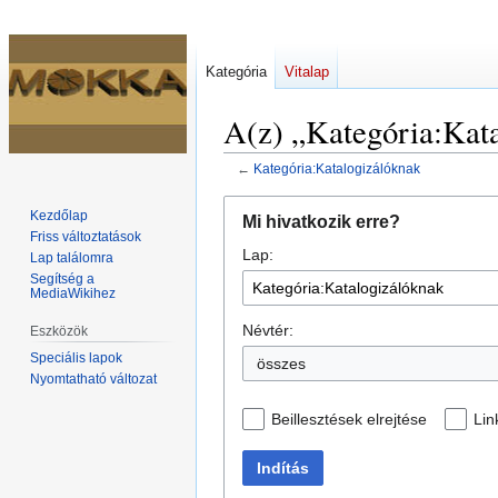
Kategória
Vitalap
A(z) „Kategória:Kata
←
Kategória:Katalogizálóknak
Ugrás
Ugrás
Kezdőlap
Mi hivatkozik erre?
a
a
Friss változtatások
Lap:
navigációhoz
kereséshez
Lap találomra
Segítség a
MediaWikihez
Névtér:
Eszközök
Speciális lapok
összes
Nyomtatható változat
Beillesztések elrejtése
Lin
Indítás