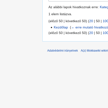
Az alábbi lapok hivatkoznak erre:
Kateg
1 elem listázva.
(
előző 50
|
következő 50
) (
20
|
50
|
10
Kezdőlap
‎
(
← erre mutató hivatkoz
(
előző 50
|
következő 50
) (
20
|
50
|
10
Adatvédelmi irányelvek
A(z) Mokkawiki wikir