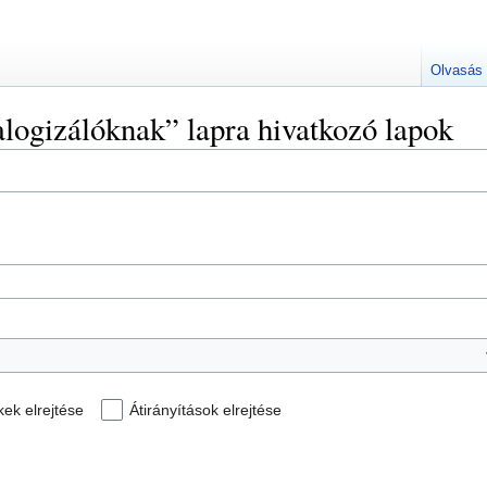
Olvasás
logizálóknak” lapra hivatkozó lapok
kek elrejtése
Átirányítások elrejtése