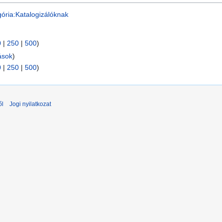
ória:Katalogizálóknak
0
|
250
|
500
)
ások
)
0
|
250
|
500
)
ől
Jogi nyilatkozat